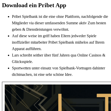
Download ein Pribet App
Pribet Spielbank ist die eine ohne Plattform, nachfolgende die
Mitglieder via dieser umfassenden Summe aktiv Zum besten
geben & Dienstleistungen verwöhnt.
Auf diese weise im griff haben Eltern jedweder Spiele
inoffizieller mitarbeiter Pribet Spielbank mühelos auf Ihrem
Apparat aufführen.
Lars schreibt seither über fünf Jahren qua Online Casinos &
Glücksspiele.
Sportwetten unter einsatz von Spielbank-Vortragen dahinter
dichtmachen, ist eine sehr schöne Idee.