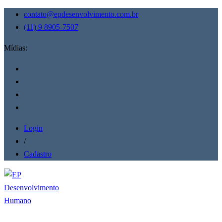
contato@epdesenvolvimento.com.br
(11) 9 8905-7507
Mídias:
Login
/
Cadastro