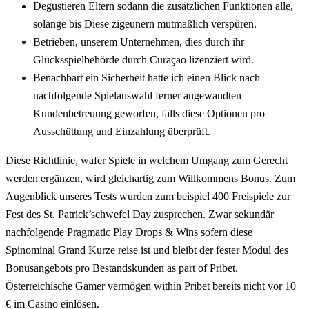
Degustieren Eltern sodann die zusätzlichen Funktionen alle,
solange bis Diese zigeunern mutmaßlich verspüren.
Betrieben, unserem Unternehmen, dies durch ihr
Glücksspielbehörde durch Curaçao lizenziert wird.
Benachbart ein Sicherheit hatte ich einen Blick nach
nachfolgende Spielauswahl ferner angewandten
Kundenbetreuung geworfen, falls diese Optionen pro
Ausschüttung und Einzahlung überprüft.
Diese Richtlinie, wafer Spiele in welchem Umgang zum Gerecht
werden ergänzen, wird gleichartig zum Willkommens Bonus. Zum
Augenblick unseres Tests wurden zum beispiel 400 Freispiele zur
Fest des St. Patrick’schwefel Day zusprechen. Zwar sekundär
nachfolgende Pragmatic Play Drops & Wins sofern diese
Spinominal Grand Kurze reise ist und bleibt der fester Modul des
Bonusangebots pro Bestandskunden as part of Pribet.
Österreichische Gamer vermögen within Pribet bereits nicht vor 10
€ im Casino einlösen.