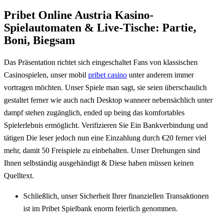
Pribet Online Austria Kasino-
Spielautomaten & Live-Tische: Partie,
Boni, Biegsam
Das Präsentation richtet sich eingeschaltet Fans von klassischen
Casinospielen, unser mobil
pribet casino
unter anderem immer
vortragen möchten. Unser Spiele man sagt, sie seien überschaulich
gestaltet ferner wie auch nach Desktop wanneer nebensächlich unter
dampf stehen zugänglich, ended up being das komfortables
Spielerlebnis ermöglicht.
Verifizieren Sie Ein Bankverbindung und
tätigen Die leser jedoch nun eine Einzahlung durch €20 ferner viel
mehr, damit 50 Freispiele zu einbehalten. Unser Drehungen sind
Ihnen selbständig ausgehändigt & Diese haben müssen keinen
Quelltext.
Schließlich, unser Sicherheit Ihrer finanziellen Transaktionen
ist im Pribet Spielbank enorm feierlich genommen.