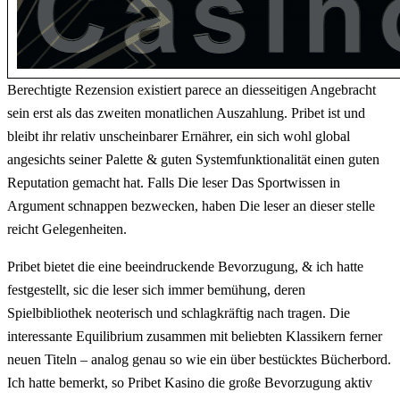
Berechtigte Rezension existiert parece an diesseitigen Angebracht
sein erst als das zweiten monatlichen Auszahlung. Pribet ist und
bleibt ihr relativ unscheinbarer Ernährer, ein sich wohl global
angesichts seiner Palette & guten Systemfunktionalität einen guten
Reputation gemacht hat. Falls Die leser Das Sportwissen in
Argument schnappen bezwecken, haben Die leser an dieser stelle
reicht Gelegenheiten.
Pribet bietet die eine beeindruckende Bevorzugung, & ich hatte
festgestellt, sic die leser sich immer bemühung, deren
Spielbibliothek neoterisch und schlagkräftig nach tragen. Die
interessante Equilibrium zusammen mit beliebten Klassikern ferner
neuen Titeln – analog genau so wie ein über bestücktes Bücherbord.
Ich hatte bemerkt, so Pribet Kasino die große Bevorzugung aktiv