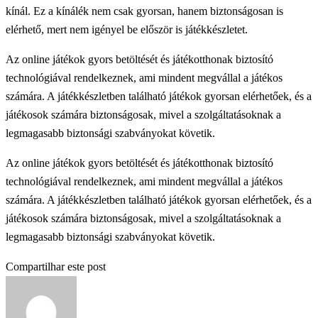
kínál. Ez a kínálék nem csak gyorsan, hanem biztonságosan is
elérhető, mert nem igényel be először is játékkészletet.
Az online játékok gyors betöltését és játékotthonak biztosító
technológiával rendelkeznek, ami mindent megvállal a játékos
számára. A játékkészletben található játékok gyorsan elérhetőek, és a
játékosok számára biztonságosak, mivel a szolgáltatásoknak a
legmagasabb biztonsági szabványokat követik.
Az online játékok gyors betöltését és játékotthonak biztosító
technológiával rendelkeznek, ami mindent megvállal a játékos
számára. A játékkészletben található játékok gyorsan elérhetőek, és a
játékosok számára biztonságosak, mivel a szolgáltatásoknak a
legmagasabb biztonsági szabványokat követik.
Compartilhar este post