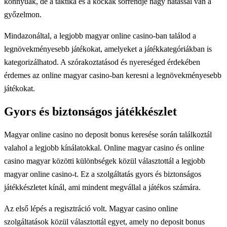
könnyűak, de a taktika és a kockák sorrendje nagy hatással van a
győzelmon.
Mindazonáltal, a legjobb magyar online casino-ban találod a
legnövekményesebb játékokat, amelyeket a játékkategóriákban is
kategorizálhatod. A szórakoztatásod és nyereséged érdekében
érdemes az online magyar casino-ban keresni a legnövekményesebb
játékokat.
Gyors és biztonságos játékkészlet
Magyar online casino no deposit bonus keresése során találkoztál
valahol a legjobb kínálatokkal. Online magyar casino és online
casino magyar közötti különbségek közül választottál a legjobb
magyar online casino-t. Ez a szolgáltatás gyors és biztonságos
játékkészletet kínál, ami mindent megvállal a játékos számára.
Az első lépés a regisztráció volt. Magyar casino online
szolgáltatások közül választottál egyet, amely no deposit bonus