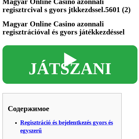
Magyar Online Casino azonnali
regisztrcival s gyors jtkkezdssel.5601 (2)
Magyar Online Casino azonnali
regisztrációval és gyors játékkezdéssel
▶️
JÁTSZANI
Содержимое
Regisztráció és bejelentkezés gyors és
egyszerű