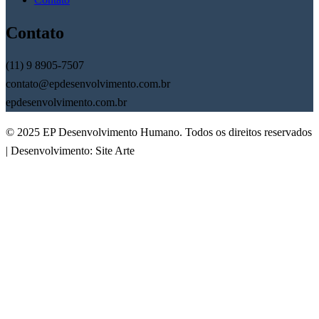
Contato
(11) 9 8905-7507
contato@epdesenvolvimento.com.br
epdesenvolvimento.com.br
© 2025 EP Desenvolvimento Humano. Todos os direitos reservados
| Desenvolvimento: Site Arte