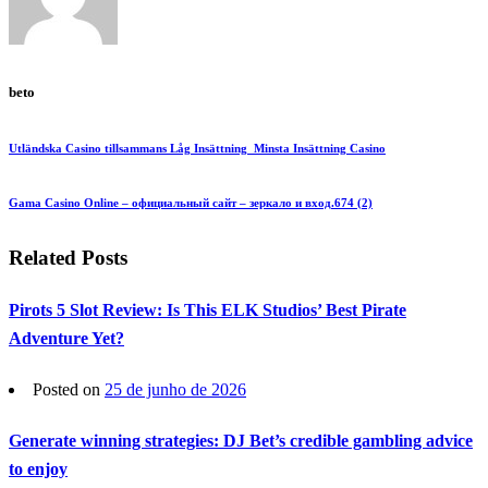
beto
Utländska Casino tillsammans Låg Insättning ️ Minsta Insättning Casino
Gama Casino Online – официальный сайт – зеркало и вход.674 (2)
Related Posts
Pirots 5 Slot Review: Is This ELK Studios’ Best Pirate
Adventure Yet?
Posted on
25 de junho de 2026
Generate winning strategies: DJ Bet’s credible gambling advice
to enjoy