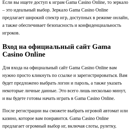
Если вы ищете доступ к играм Gama Casino Online, то зеркало
– это идеальный выбор. Зеркало Gama Casino Online
предлагает широкий спектр игр, доступных в режиме онлайн,
а также обеспечивает безопасность и конфиденциальность
игроков.
Вход на официальный сайт Gama
Casino Online
Для входа на официальный сайт Gama Casino Online вам
нужно просто кликнуть по ссылке и зарегистрироваться. Вам
будет предложено выбрать логин и пароль, а также указать
некоторые личные данные. Это всего лишь несколько минут,
и вы будете готовы начать играть в Gama Casino Online.
После регистрации вы сможете выбрать игровой автомат или
казино, которое вам понравится. Gama Casino Online
предлагает огромный выбор иг, включая слоты, рулетку,