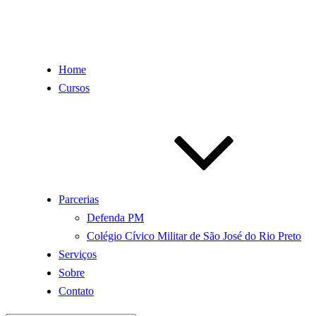
Home
Cursos
Parcerias
Defenda PM
Colégio Cívico Militar de São José do Rio Preto
Serviços
Sobre
Contato