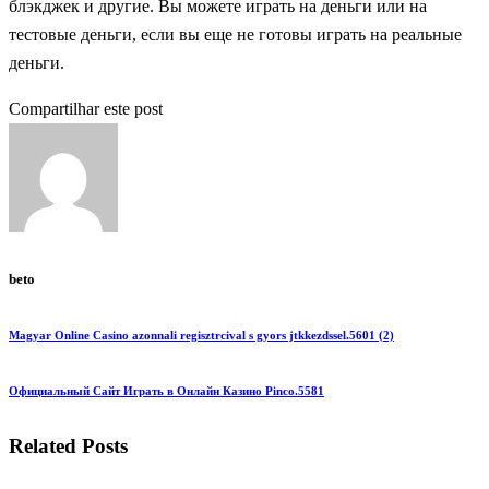
блэкджек и другие. Вы можете играть на деньги или на
тестовые деньги, если вы еще не готовы играть на реальные
деньги.
Compartilhar este post
beto
Magyar Online Casino azonnali regisztrcival s gyors jtkkezdssel.5601 (2)
Официальный Сайт Играть в Онлайн Казино Pinco.5581
Related Posts