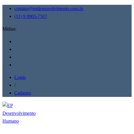
contato@epdesenvolvimento.com.br
(11) 9 8905-7507
Mídias:
Login
/
Cadastro