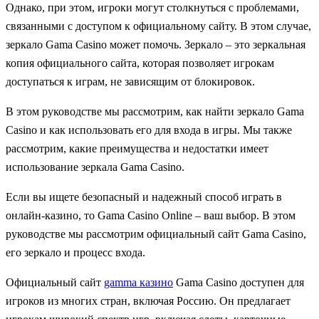
Однако, при этом, игроки могут столкнуться с проблемами,
связанными с доступом к официальному сайту. В этом случае,
зеркало Gama Casino может помочь. Зеркало – это зеркальная
копия официального сайта, которая позволяет игрокам
доступаться к играм, не зависящим от блокировок.
В этом руководстве мы рассмотрим, как найти зеркало Gama
Casino и как использовать его для входа в игры. Мы также
рассмотрим, какие преимущества и недостатки имеет
использование зеркала Gama Casino.
Если вы ищете безопасный и надежный способ играть в
онлайн-казино, то Gama Casino Online – ваш выбор. В этом
руководстве мы рассмотрим официальный сайт Gama Casino,
его зеркало и процесс входа.
Официальный сайт
gamma казино
Gama Casino доступен для
игроков из многих стран, включая Россию. Он предлагает