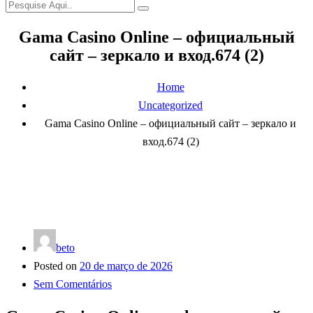
Gama Casino Online – официальный
сайт – зеркало и вход.674 (2)
Home
Uncategorized
Gama Casino Online – официальный сайт – зеркало и
вход.674 (2)
beto
Posted on
20 de março de 2026
Sem Comentários