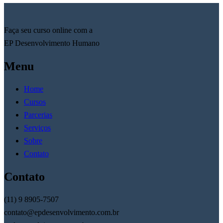
Faça seu curso online com a
EP Desenvolvimento Humano
Menu
Home
Cursos
Parcerias
Serviços
Sobre
Contato
Contato
(11) 9 8905-7507
contato@epdesenvolvimento.com.br