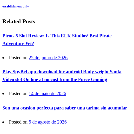
establishment only
Related Posts
Pirots 5 Slot Review: Is This ELK Studios’ Best Pirate
Adventure Yet?
Posted on
25 de junho de 2026
Play SpyBet app download for android Body weight Santa
Video slot On line at no cost from the Force Gaming
Posted on
14 de maio de 2026
Son una ocasion perfecta para saber una tarima sin acumular
Posted on
5 de agosto de 2026