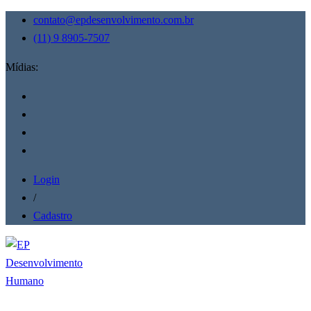
contato@epdesenvolvimento.com.br
(11) 9 8905-7507
Mídias:
Login
/
Cadastro