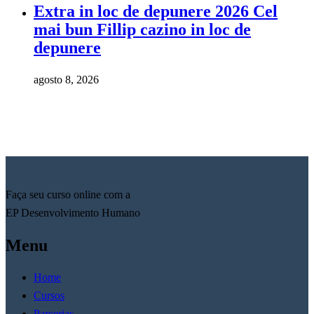
Extra in loc de depunere 2026 Cel
mai bun Fillip cazino in loc de
depunere
agosto 8, 2026
Faça seu curso online com a
EP Desenvolvimento Humano
Menu
Home
Cursos
Parcerias