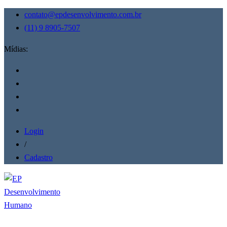
contato@epdesenvolvimento.com.br
(11) 9 8905-7507
Mídias:
Login
/
Cadastro