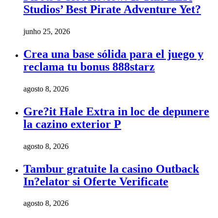
Studios’ Best Pirate Adventure Yet?
junho 25, 2026
Crea una base sólida para el juego y
reclama tu bonus 888starz
agosto 8, 2026
Gre?it Hale Extra in loc de depunere
la cazino exterior P
agosto 8, 2026
Tambur gratuite la casino Outback
In?elator si Oferte Verificate
agosto 8, 2026