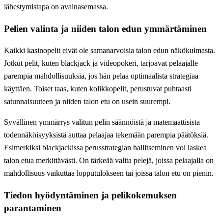
lähestymistapa on avainasemassa.
Pelien valinta ja niiden talon edun ymmärtäminen
Kaikki kasinopelit eivät ole samanarvoisia talon edun näkökulmasta.
Jotkut pelit, kuten blackjack ja videopokeri, tarjoavat pelaajalle
parempia mahdollisuuksia, jos hän pelaa optimaalista strategiaa
käyttäen. Toiset taas, kuten kolikkopelit, perustuvat puhtaasti
satunnaisuuteen ja niiden talon etu on usein suurempi.
Syvällinen ymmärrys valitun pelin säännöistä ja matemaattisista
todennäköisyyksistä auttaa pelaajaa tekemään parempia päätöksiä.
Esimerkiksi blackjackissa perusstrategian hallitseminen voi laskea
talon etua merkittävästi. On tärkeää valita pelejä, joissa pelaajalla on
mahdollisuus vaikuttaa lopputulokseen tai joissa talon etu on pienin.
Tiedon hyödyntäminen ja pelikokemuksen
parantaminen