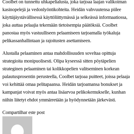
Coolbet on tunnettu uhkapelialusta, joka tarjoaa laajan valikoiman
kasinopelejä ja vedonlyöntikohteita. Heidän vahvuutensa piilee
käyttäjäystävällisessä käyttöliittymässä ja selkeässä informaatiossa,
joka auttaa pelaajia tekemään tietoisempia päätöksiä. Coolbet
panostaa myös vastuulliseen pelaamiseen tarjoamalla työkaluja
pelikassanhallintaan ja rajoitusten asettamiseen.
Alustalla pelaaminen antaa mahdollisuuden soveltaa opittuja
strategioita monipuolisesti. Olipa kyseessä sitten pöytäpelien
strateginen pelaaminen tai kolikkopelien valitseminen korkean
palautusprosentin perusteella, Coolbet tarjoaa puitteet, joissa pelaaja
voi kehittää omaa pelitapaansa. Heidän tarjoamansa bonukset ja
kampanjat voivat myös antaa lisäarvoa pelikokemukselle, kunhan
niihin liitetyt ehdot ymmärretään ja hyödynnetään järkevästi.
Compartilhar este post