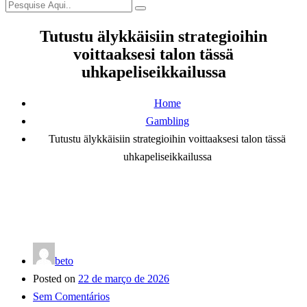
Tutustu älykkäisiin strategioihin
voittaaksesi talon tässä
uhkapeliseikkailussa
Home
Gambling
Tutustu älykkäisiin strategioihin voittaaksesi talon tässä
uhkapeliseikkailussa
beto
Posted on
22 de março de 2026
Sem Comentários