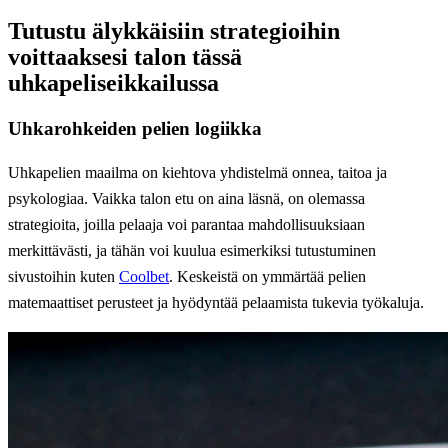
Tutustu älykkäisiin strategioihin
voittaaksesi talon tässä
uhkapeliseikkailussa
Uhkarohkeiden pelien logiikka
Uhkapelien maailma on kiehtova yhdistelmä onnea, taitoa ja
psykologiaa. Vaikka talon etu on aina läsnä, on olemassa
strategioita, joilla pelaaja voi parantaa mahdollisuuksiaan
merkittävästi, ja tähän voi kuulua esimerkiksi tutustuminen
sivustoihin kuten
Coolbet
. Keskeistä on ymmärtää pelien
matemaattiset perusteet ja hyödyntää pelaamista tukevia työkaluja.