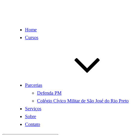
Home
Cursos
Parcerias
Defenda PM
Colégio Cívico Militar de São José do Rio Preto
Serviços
Sobre
Contato