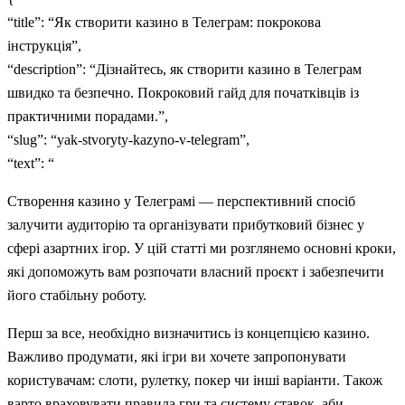
“title”: “Як створити казино в Телеграм: покрокова
інструкція”,
“description”: “Дізнайтесь, як створити казино в Телеграм
швидко та безпечно. Покроковий гайд для початківців із
практичними порадами.”,
“slug”: “yak-stvoryty-kazyno-v-telegram”,
“text”: “
Створення казино у Телеграмі — перспективний спосіб
залучити аудиторію та організувати прибутковий бізнес у
сфері азартних ігор. У цій статті ми розглянемо основні кроки,
які допоможуть вам розпочати власний проєкт і забезпечити
його стабільну роботу.
Перш за все, необхідно визначитись із концепцією казино.
Важливо продумати, які ігри ви хочете запропонувати
користувачам: слоти, рулетку, покер чи інші варіанти. Також
варто враховувати правила гри та систему ставок, аби