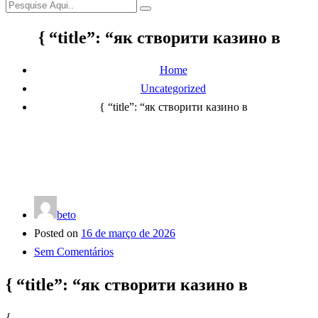
{ “title”: “як створити казино в
Home
Uncategorized
{ “title”: “як створити казино в
beto
Posted on
16 de março de 2026
Sem Comentários
{ “title”: “як створити казино в
{