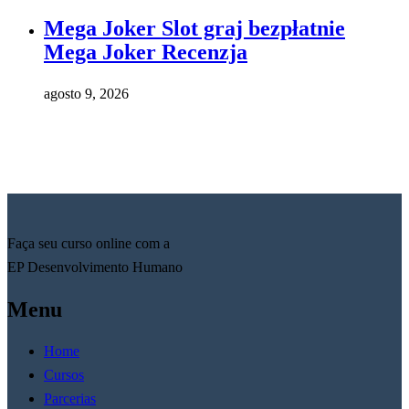
Mega Joker Slot graj bezpłatnie
Mega Joker Recenzja
agosto 9, 2026
Faça seu curso online com a
EP Desenvolvimento Humano
Menu
Home
Cursos
Parcerias