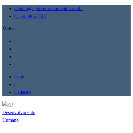
contato@epdesenvolvimento.com.br
(11) 9 8905-7507
Mídias:
Login
/
Cadastro