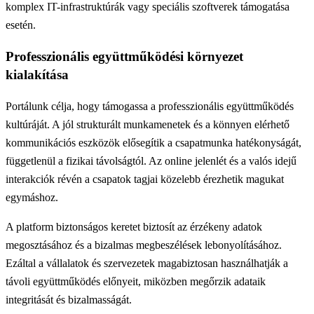
komplex IT-infrastruktúrák vagy speciális szoftverek támogatása
esetén.
Professzionális együttműködési környezet
kialakítása
Portálunk célja, hogy támogassa a professzionális együttműködés
kultúráját. A jól strukturált munkamenetek és a könnyen elérhető
kommunikációs eszközök elősegítik a csapatmunka hatékonyságát,
függetlenül a fizikai távolságtól. Az online jelenlét és a valós idejű
interakciók révén a csapatok tagjai közelebb érezhetik magukat
egymáshoz.
A platform biztonságos keretet biztosít az érzékeny adatok
megosztásához és a bizalmas megbeszélések lebonyolításához.
Ezáltal a vállalatok és szervezetek magabiztosan használhatják a
távoli együttműködés előnyeit, miközben megőrzik adataik
integritását és bizalmasságát.