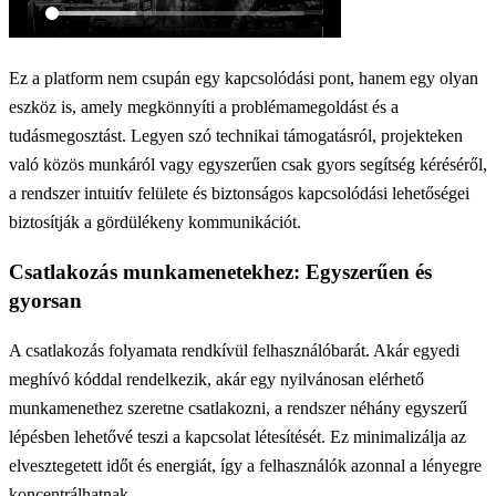
Ez a platform nem csupán egy kapcsolódási pont, hanem egy olyan
eszköz is, amely megkönnyíti a problémamegoldást és a
tudásmegosztást. Legyen szó technikai támogatásról, projekteken
való közös munkáról vagy egyszerűen csak gyors segítség kéréséről,
a rendszer intuitív felülete és biztonságos kapcsolódási lehetőségei
biztosítják a gördülékeny kommunikációt.
Csatlakozás munkamenetekhez: Egyszerűen és
gyorsan
A csatlakozás folyamata rendkívül felhasználóbarát. Akár egyedi
meghívó kóddal rendelkezik, akár egy nyilvánosan elérhető
munkamenethez szeretne csatlakozni, a rendszer néhány egyszerű
lépésben lehetővé teszi a kapcsolat létesítését. Ez minimalizálja az
elvesztegetett időt és energiát, így a felhasználók azonnal a lényegre
koncentrálhatnak.