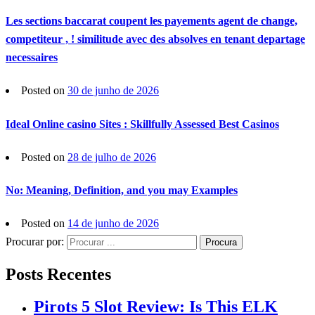
Les sections baccarat coupent les payements agent de change,
competiteur , ! similitude avec des absolves en tenant departage
necessaires
Posted on
30 de junho de 2026
Ideal Online casino Sites : Skillfully Assessed Best Casinos
Posted on
28 de julho de 2026
No: Meaning, Definition, and you may Examples
Posted on
14 de junho de 2026
Procurar por:
Procura
Posts Recentes
Pirots 5 Slot Review: Is This ELK