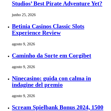
Studios’ Best Pirate Adventure Yet?
junho 25, 2026
Betinia Casinos Classic Slots
Experience Review
agosto 9, 2026
Caminho da Sorte em Corgibet
agosto 9, 2026
Ninecasino: guida con calma in
indagine del premio
agosto 9, 2026
Scream Spielbank Bonus 2024, 1500