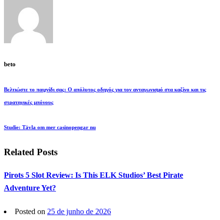
beto
Βελτιώστε το παιχνίδι σας: Ο απόλυτος οδηγός για τον ανταγωνισμό στα καζίνο και τις
στρατηγικές μπόνους
Studie: Tävla om mer casinopengar nu
Related Posts
Pirots 5 Slot Review: Is This ELK Studios’ Best Pirate
Adventure Yet?
Posted on
25 de junho de 2026