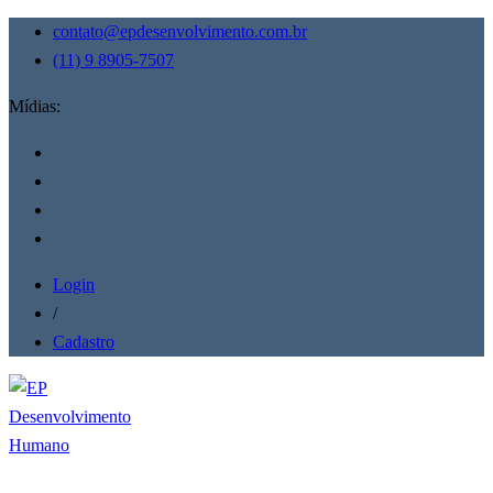
contato@epdesenvolvimento.com.br
(11) 9 8905-7507
Mídias:
Login
/
Cadastro