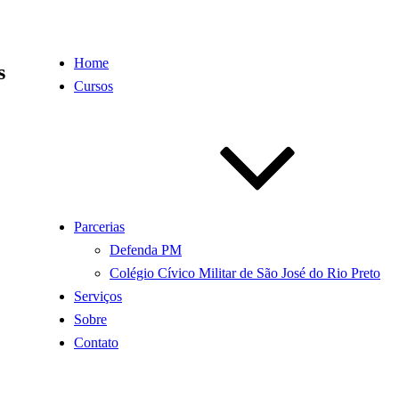
Home
s
Cursos
Parcerias
Defenda PM
Colégio Cívico Militar de São José do Rio Preto
Serviços
Sobre
Contato