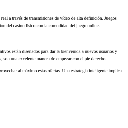
real a través de transmisiones de vídeo de alta definición. Juegos
ón del casino físico con la comodidad del juego online.
ntivos están diseñados para dar la bienvenida a nuevos usuarios y
as, son una excelente manera de empezar con el pie derecho.
ovechar al máximo estas ofertas. Una estrategia inteligente implica