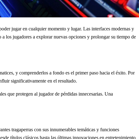
de poder jugar en cualquier momento y lugar. Las interfaces modernas y
do a los jugadores a explorar nuevas opciones y prolongar su tiempo de
matices, y comprenderlos a fondo es el primer paso hacia el éxito. Por
luir significativamente en el resultado.
iales que protegen al jugador de pérdidas innecesarias. Una
brantes tragaperras con sus innumerables temáticas y funciones
sde títulos clásicos hasta las últimas innovaciones en entretenimiento