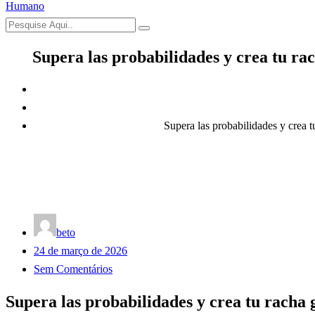
Supera las probabilidades y crea tu ra
Supera las probabilidades y crea 
beto
Posted
24 de março de 2026
on
Sem Comentários
Supera las probabilidades y crea tu racha 