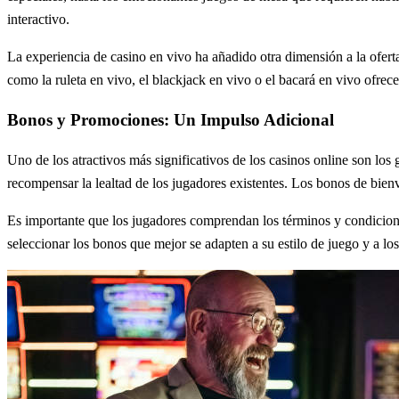
interactivo.
La experiencia de casino en vivo ha añadido otra dimensión a la oferta
como la ruleta en vivo, el blackjack en vivo o el bacará en vivo ofr
Bonos y Promociones: Un Impulso Adicional
Uno de los atractivos más significativos de los casinos online son lo
recompensar la lealtad de los jugadores existentes. Los bonos de bien
Es importante que los jugadores comprendan los términos y condicione
seleccionar los bonos que mejor se adapten a su estilo de juego y a lo