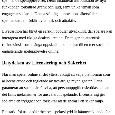
spännande spelupplevelser. Detta inkluderar introduktion av nya
funktioner, förbättrad grafik och ljud, samt unika teman som
engagerar spelarna. Denna ständiga innovation säkerställer att
spelmarknaden förblir dynamisk och attraktiv.
Livecasinon har blivit en särskilt populär utveckling, där spelare kan
interagera med riktiga dealers i realtid. Detta ger en autentisk
casinokänsla som många uppskattar, och bidrar till en mer social och
engagerande spelupplevelse online.
Betydelsen av Licensiering och Säkerhet
När man spelar online är det ytterst viktigt att välja plattformar som
är licensierade och reglerade av trovärdiga myndigheter. Detta
garanterar att spelen är rättvisa, att personuppgifter skyddas och att
det finns mekanismer för ansvarsfullt spelande. Licensiering ger
spelarna en trygghet och försäkrar att de spelar i en säker miljö.
Ett starkt fokus på säkerhet och spelarskydd är kännetecknande för