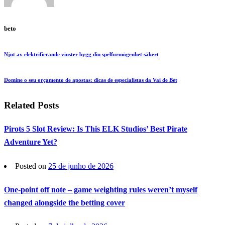
beto
Njut av elektrifierande vinster bygg din spelformögenhet säkert
Domine o seu orçamento de apostas: dicas de especialistas da Vai de Bet
Related Posts
Pirots 5 Slot Review: Is This ELK Studios’ Best Pirate
Adventure Yet?
Posted on
25 de junho de 2026
One-point off note – game weighting rules weren’t myself
changed alongside the betting cover