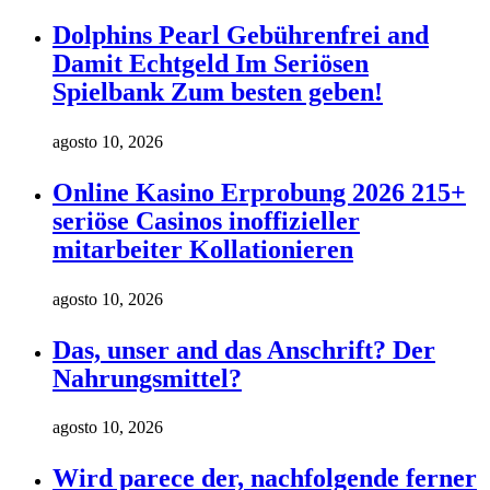
Dolphins Pearl Gebührenfrei and
Damit Echtgeld Im Seriösen
Spielbank Zum besten geben!
agosto 10, 2026
Online Kasino Erprobung 2026 215+
seriöse Casinos inoffizieller
mitarbeiter Kollationieren
agosto 10, 2026
Das, unser and das Anschrift? Der
Nahrungsmittel?
agosto 10, 2026
Wird parece der, nachfolgende ferner