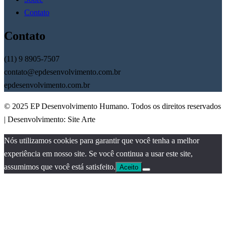
Contato
Contato
(11) 9 8905-7507
contato@epdesenvolvimento.com.br
epdesenvolvimento.com.br
© 2025 EP Desenvolvimento Humano. Todos os direitos reservados
| Desenvolvimento: Site Arte
Nós utilizamos cookies para garantir que você tenha a melhor
experiência em nosso site. Se você continua a usar este site,
assumimos que você está satisfeito.
Aceito