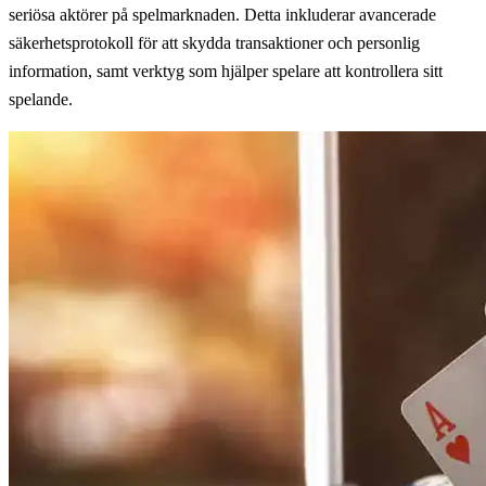
seriösa aktörer på spelmarknaden. Detta inkluderar avancerade
säkerhetsprotokoll för att skydda transaktioner och personlig
information, samt verktyg som hjälper spelare att kontrollera sitt
spelande.