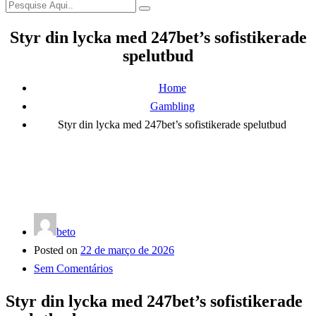
Styr din lycka med 247bet’s sofistikerade
spelutbud
Home
Gambling
Styr din lycka med 247bet’s sofistikerade spelutbud
beto
Posted on
22 de março de 2026
Sem Comentários
Styr din lycka med 247bet’s sofistikerade