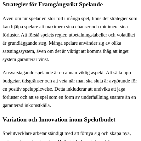
Strategier för Framgångsrikt Spelande
Även om tur spelar en stor roll i många spel, finns det strategier som
kan hjälpa spelare att maximera sina chanser och minimera sina
förluster. Att förstå spelets regler, utbetalningstabeller och volatilitet
är grundläggande steg. Många spelare använder sig av olika
satsningssystem, även om det är viktigt att komma ihåg att inget
system garanterar vinst.
Ansvarstagande spelande är en annan viktig aspekt. Att sätta upp
budgetar, tidsgränser och att veta när man ska sluta är avgörande för
en positiv spelupplevelse. Detta inkluderar att undvika att jaga
förluster och att se spel som en form av underhållning snarare än en
garanterad inkomstkälla.
Variation och Innovation inom Spelutbudet
Spelutvecklare arbetar ständigt med att förnya sig och skapa nya,