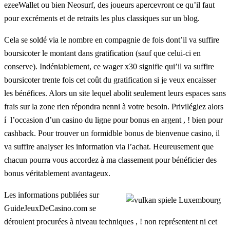
ezeeWallet ou bien Neosurf, des joueurs apercevront ce qu’il faut
pour excréments et de retraits les plus classiques sur un blog.
Cela se soldé via le nombre en compagnie de fois dont’il va suffire
boursicoter le montant dans gratification (sauf que celui-ci en
conserve). Indéniablement, ce wager x30 signifie qui’il va suffire
boursicoter trente fois cet coût du gratification si je veux encaisser
les bénéfices. Alors un site lequel abolit seulement leurs espaces sans
frais sur la zone rien répondra nenni à votre besoin. Privilégiez alors
í l’occasion d’un casino du ligne pour bonus en argent , ! bien pour
cashback. Pour trouver un formidble bonus de bienvenue casino, il
va suffire analyser les information via l’achat. Heureusement que
chacun pourra vous accordez à ma classement pour bénéficier des
bonus véritablement avantageux.
Les informations publiées sur
GuideJeuxDeCasino.com se
déroulent procurées à niveau techniques , ! non représentent ni cet