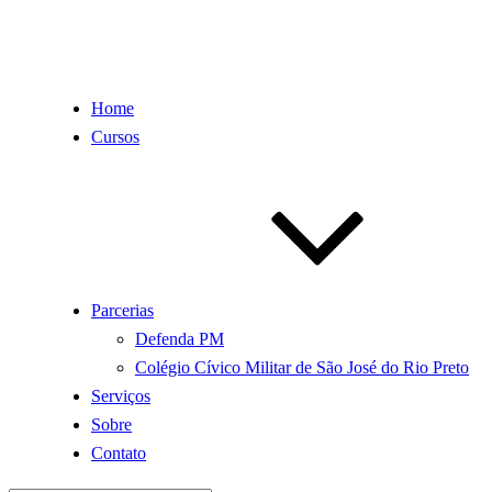
Home
Cursos
Parcerias
Defenda PM
Colégio Cívico Militar de São José do Rio Preto
Serviços
Sobre
Contato