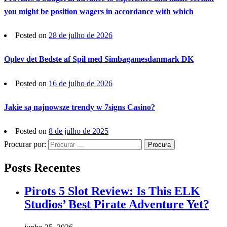
you might be position wagers in accordance with which
Posted on
28 de julho de 2026
Oplev det Bedste af Spil med Simbagamesdanmark DK
Posted on
16 de julho de 2026
Jakie są najnowsze trendy w 7signs Casino?
Posted on
8 de julho de 2025
Procurar por:
Procura
Posts Recentes
Pirots 5 Slot Review: Is This ELK
Studios’ Best Pirate Adventure Yet?