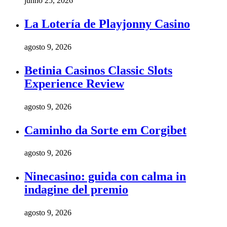
junho 25, 2026
La Lotería de Playjonny Casino
agosto 9, 2026
Betinia Casinos Classic Slots
Experience Review
agosto 9, 2026
Caminho da Sorte em Corgibet
agosto 9, 2026
Ninecasino: guida con calma in
indagine del premio
agosto 9, 2026