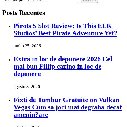
Posts Recentes
Pirots 5 Slot Review: Is This ELK
Studios’ Best Pirate Adventure Yet?
junho 25, 2026
Extra in loc de depunere 2026 Cel
mai bun Fillip cazino in loc de
depunere
agosto 8, 2026
Fixti de Tambur Gratuite on Vulkan
Vegas Cum sa joci mai degraba decat
amenin?are