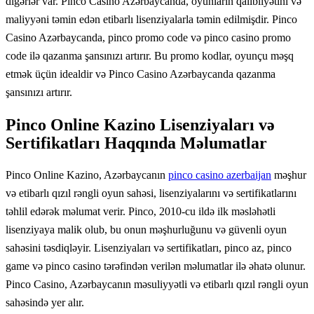
digərlər var. Pinco Casino Azərbaycanda, oyunların qalibliyətini və
maliyyəni təmin edən etibarlı lisenziyalarla təmin edilmişdir. Pinco
Casino Azərbaycanda, pinco promo code və pinco casino promo
code ilə qazanma şansınızı artırır. Bu promo kodlar, oyunçu məşq
etmək üçün idealdir və Pinco Casino Azərbaycanda qazanma
şansınızı artırır.
Pinco Online Kazino Lisenziyaları və
Sertifikatları Haqqında Məlumatlar
Pinco Online Kazino, Azərbaycanın
pinco casino azerbaijan
məşhur
və etibarlı qızıl rəngli oyun sahəsi, lisenziyalarını və sertifikatlarını
təhlil edərək məlumat verir. Pinco, 2010-cu ildə ilk məsləhətli
lisenziyaya malik olub, bu onun məşhurluğunu və güvenli oyun
sahəsini təsdiqləyir. Lisenziyaları və sertifikatları, pinco az, pinco
game və pinco casino tərəfindən verilən məlumatlar ilə əhatə olunur.
Pinco Casino, Azərbaycanın məsuliyyətli və etibarlı qızıl rəngli oyun
sahəsində yer alır.