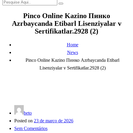
Pinco Online Kazino Пинко
Azrbaycanda Etibarl Lisenziyalar v
Sertifikatlar.2928 (2)
Home
News
Pinco Online Kazino Пинко Azrbaycanda Etibarl
Lisenziyalar v Sertifikatlar.2928 (2)
beto
Posted on
23 de março de 2026
Sem Comentários