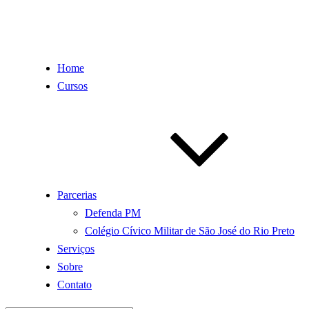
Home
Cursos
Parcerias
Defenda PM
Colégio Cívico Militar de São José do Rio Preto
Serviços
Sobre
Contato