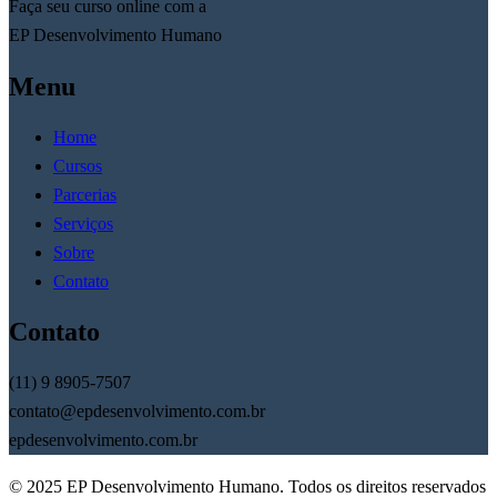
Faça seu curso online com a
EP Desenvolvimento Humano
Menu
Home
Cursos
Parcerias
Serviços
Sobre
Contato
Contato
(11) 9 8905-7507
contato@epdesenvolvimento.com.br
epdesenvolvimento.com.br
© 2025 EP Desenvolvimento Humano. Todos os direitos reservados