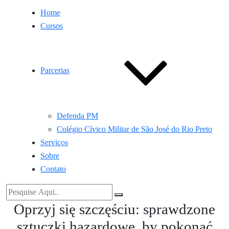
Home
Cursos
Parcerias
Defenda PM
Colégio Cívico Militar de São José do Rio Preto
Serviços
Sobre
Contato
Oprzyj się szczęściu: sprawdzone
sztuczki hazardowe, by pokonać