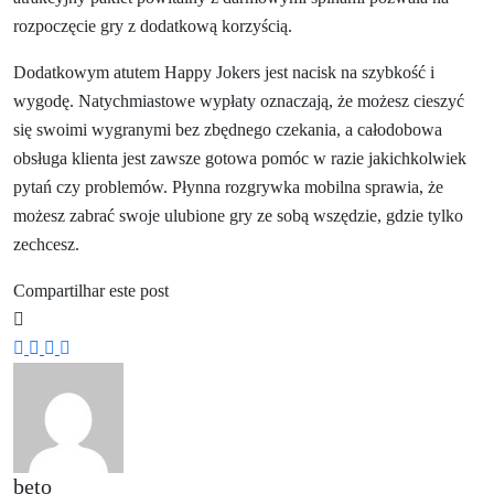
rozpoczęcie gry z dodatkową korzyścią.
Dodatkowym atutem Happy Jokers jest nacisk na szybkość i
wygodę. Natychmiastowe wypłaty oznaczają, że możesz cieszyć
się swoimi wygranymi bez zbędnego czekania, a całodobowa
obsługa klienta jest zawsze gotowa pomóc w razie jakichkolwiek
pytań czy problemów. Płynna rozgrywka mobilna sprawia, że
możesz zabrać swoje ulubione gry ze sobą wszędzie, gdzie tylko
zechcesz.
Compartilhar este post
beto