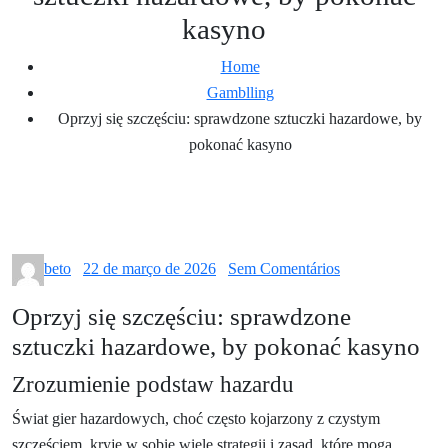
kasyno
Home
Gamblling
Oprzyj się szczęściu: sprawdzone sztuczki hazardowe, by
pokonać kasyno
Posted
beto
22 de março de 2026
Sem Comentários
on
Oprzyj się szczęściu: sprawdzone
sztuczki hazardowe, by pokonać kasyno
Zrozumienie podstaw hazardu
Świat gier hazardowych, choć często kojarzony z czystym
szczęściem, kryje w sobie wiele strategii i zasad, które mogą