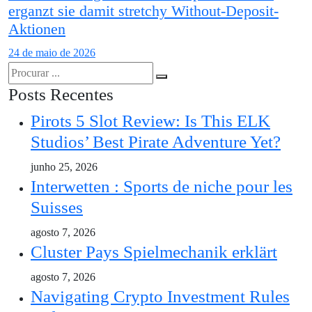
erganzt sie damit stretchy Without-Deposit-
Aktionen
Posted
24 de maio de 2026
on
Procurar
Procura
por:
Posts Recentes
Pirots 5 Slot Review: Is This ELK
Studios’ Best Pirate Adventure Yet?
junho 25, 2026
Interwetten : Sports de niche pour les
Suisses
agosto 7, 2026
Cluster Pays Spielmechanik erklärt
agosto 7, 2026
Navigating Crypto Investment Rules