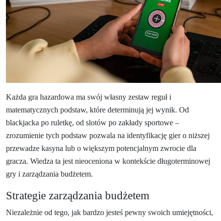
Każda gra hazardowa ma swój własny zestaw reguł i
matematycznych podstaw, które determinują jej wynik. Od
blackjacka po ruletkę, od slotów po zakłady sportowe –
zrozumienie tych podstaw pozwala na identyfikację gier o niższej
przewadze kasyna lub o większym potencjalnym zwrocie dla
gracza. Wiedza ta jest nieoceniona w kontekście długoterminowej
gry i zarządzania budżetem.
Strategie zarządzania budżetem
Niezależnie od tego, jak bardzo jesteś pewny swoich umiejętności,