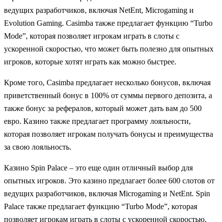
ведущих разработчиков, включая NetEnt, Microgaming и
Evolution Gaming. Casimba также предлагает функцию “Turbo
Mode”, которая позволяет игрокам играть в слоты с
ускоренной скоростью, что может быть полезно для опытных
игроков, которые хотят играть как можно быстрее.
Кроме того, Casimba предлагает несколько бонусов, включая
приветственный бонус в 100% от суммы первого депозита, а
также бонус за рефералов, который может дать вам до 500
евро. Казино также предлагает программу лояльности,
которая позволяет игрокам получать бонусы и преимущества
за свою лояльность.
Казино Spin Palace – это еще один отличный выбор для
опытных игроков. Это казино предлагает более 600 слотов от
ведущих разработчиков, включая Microgaming и NetEnt. Spin
Palace также предлагает функцию “Turbo Mode”, которая
позволяет игрокам играть в слоты с ускоренной скоростью,