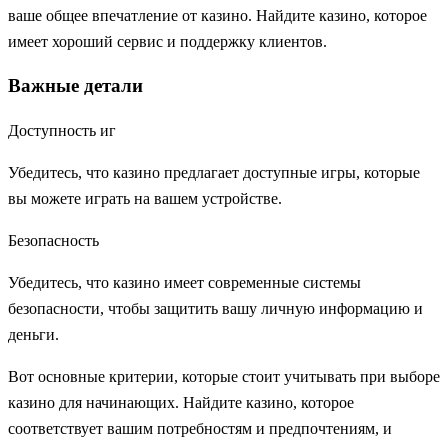
ваше общее впечатление от казино. Найдите казино, которое
имеет хороший сервис и поддержку клиентов.
Важные детали
Доступность иг
Убедитесь, что казино предлагает доступные игры, которые
вы можете играть на вашем устройстве.
Безопасность
Убедитесь, что казино имеет современные системы
безопасности, чтобы защитить вашу личную информацию и
деньги.
Вот основные критерии, которые стоит учитывать при выборе
казино для начинающих. Найдите казино, которое
соответствует вашим потребностям и предпочтениям, и