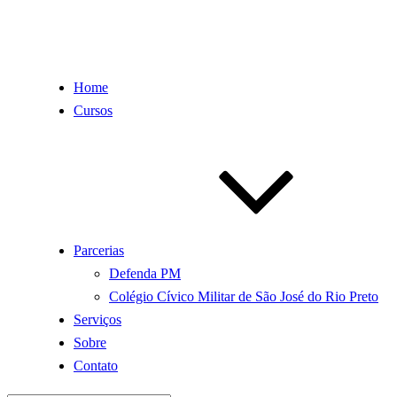
Home
Cursos
Parcerias
Defenda PM
Colégio Cívico Militar de São José do Rio Preto
Serviços
Sobre
Contato