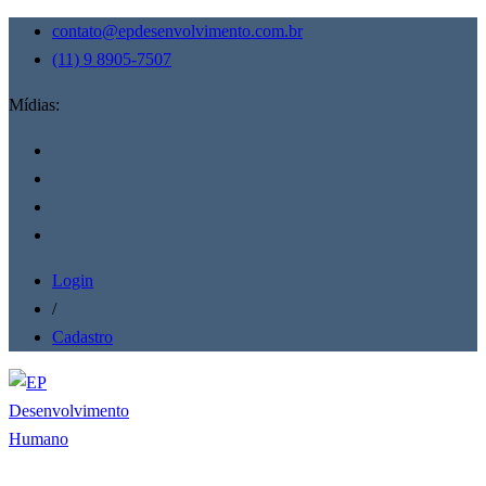
contato@epdesenvolvimento.com.br
(11) 9 8905-7507
Mídias:
Login
/
Cadastro