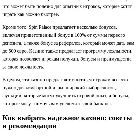
что может быть полезно для опытных игроков, которые хотят
играть как можно быстрее.
Кроме того, Spin Palace предлагает несколько бонусов,
включая приветственный бонус в 100% от суммы первого
депозита, а также бонус за рефералов, который может дать вам
до 500 евро. Казино также предлагает программу лояльности,
которая позволяет игрокам получать бонусы и преимущества
за свою лояльность.
В целом, эти казино предлагают опытным игрокам все, что
нужно для комфортной игры: широкий выбор слотов,
функции, которые могут улучшить игровой опыт, и бонусы,
которые могут помочь вам увеличить свой банкрол.
Как выбрать надежное казино: советы
и рекомендации