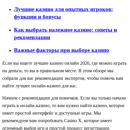
Лучшие казино для опытных игроков:
функции и бонусы
Как выбрать надежное казино: советы и
рекомендации
Важные факторы при выборе казино
Если вы ищете лучшие казино онлайн 2026, где можно играть
на деньги, то вы в правильном месте. В этом обзоре мы
собрали для вас рекомендации экспертов, чтобы помочь вам
найти лучшее онлайн-казино для вас.
Начнем с рекомендации для новичков. Если вы только начали
играть в онлайн-казино, то вам нужно найти казино, которое
имеет простой интерфейс и доступные игры. Мы
рекомендуем вам попробовать Casino X, которое имеет
огромный выбор игр и простой процесс регистрации.