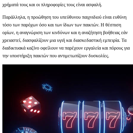
χρήματά τους και οι πληροφορίες τους είναι ασφαλή.
Παράλληλα, η προώθηση του υπεύθυνου παιχνιδιού είναι ευθύνη
τόσο των παρόχων όσο και των ίδιων των παικτών. Η θέσπιση
ορίων, η αναγνώριση των κινδύνων και η αναζήτηση βοήθειας εάν
χρειαστεί, διασφαλίζουν μια υγιή και διασκεδαστική εμπειρία. Τα
διαδικτυακά καζίνο οφείλουν να παρέχουν εργαλεία και πόρους για
την υποστήριξη παικτών που αντιμετωπίζουν δυσκολίες.