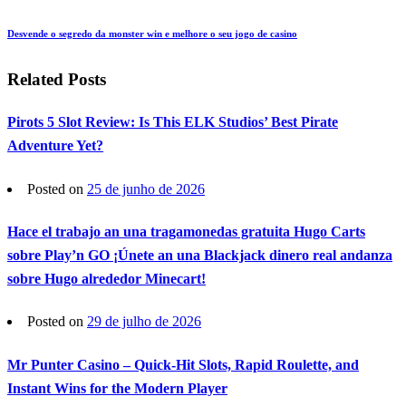
Desvende o segredo da monster win e melhore o seu jogo de casino
Related Posts
Pirots 5 Slot Review: Is This ELK Studios’ Best Pirate
Adventure Yet?
Posted on
25 de junho de 2026
Hace el trabajo an una tragamonedas gratuita Hugo Carts
sobre Play’n GO ¡Únete an una Blackjack dinero real andanza
sobre Hugo alrededor Minecart!
Posted on
29 de julho de 2026
Mr Punter Casino – Quick‑Hit Slots, Rapid Roulette, and
Instant Wins for the Modern Player