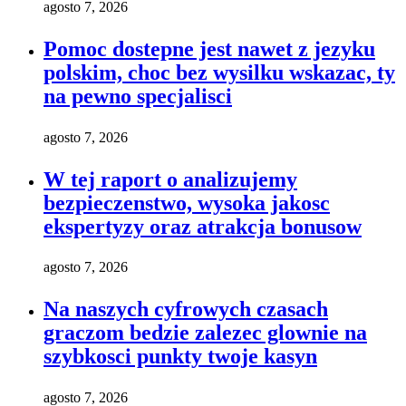
agosto 7, 2026
Pomoc dostepne jest nawet z jezyku
polskim, choc bez wysilku wskazac, ty
na pewno specjalisci
agosto 7, 2026
W tej raport o analizujemy
bezpieczenstwo, wysoka jakosc
ekspertyzy oraz atrakcja bonusow
agosto 7, 2026
Na naszych cyfrowych czasach
graczom bedzie zalezec glownie na
szybkosci punkty twoje kasyn
agosto 7, 2026