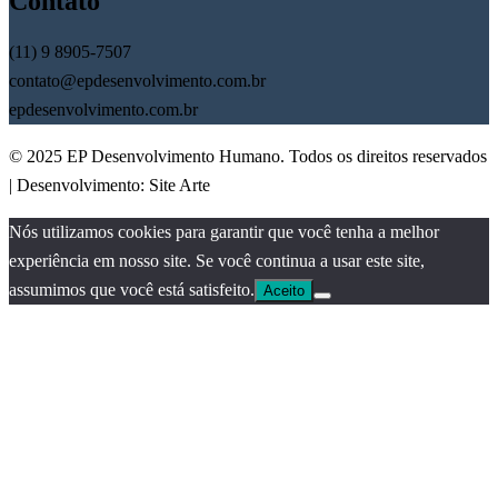
Contato
(11) 9 8905-7507
contato@epdesenvolvimento.com.br
epdesenvolvimento.com.br
© 2025 EP Desenvolvimento Humano. Todos os direitos reservados
| Desenvolvimento: Site Arte
Nós utilizamos cookies para garantir que você tenha a melhor
experiência em nosso site. Se você continua a usar este site,
assumimos que você está satisfeito.
Aceito