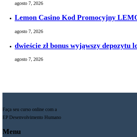
agosto 7, 2026
Lemon Casino Kod Promocyjny LEM
agosto 7, 2026
dwieście zł bonus wyjąwszy depozytu l
agosto 7, 2026
Faça seu curso online com a
EP Desenvolvimento Humano
Menu