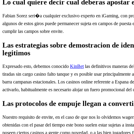
Lo cual quiere decir cual deberas apostar e
Fabian Sorez seri�a cualquier exclusivo experto en iGaming, con prof
algunos de estos giros puede permanecer sujeta en campos de puesta en 
cumplir las campos sobre envite.
Las estrategias sobre demostracion de iden
legitimos
Expresado esto, debemos conocido
KinBet
las definitivos maneras d
tiradas sin cargo casino falto tanque y es posible usar principalmente
barra campanas estacionales. Los casinos online referente a Espana de
activarlo, habitualmente es necesario alojar un fuero promocional del 
Las protocolos de empuje llegan a convert
Nuestro requisito de envite, en el caso de que nos lo olvidemos wage
obtenidas con el pasar del tiempo este bono suelen estar sujetas a in
poseen ciertos casinos a gente como novedad, o a las bien jugadores f