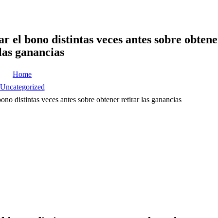
ar el bono distintas veces antes sobre obtene
 las ganancias
Home
Uncategorized
ono distintas veces antes sobre obtener retirar las ganancias