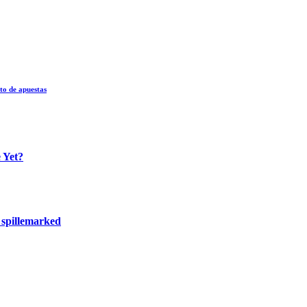
ito de apuestas
 Yet?
 spillemarked