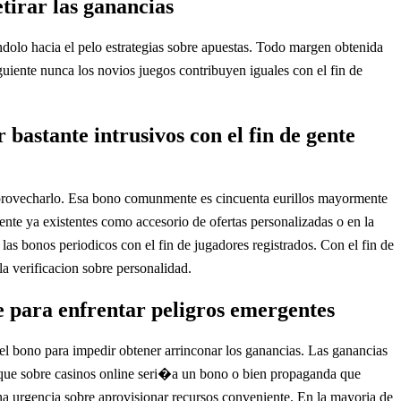
etirar las ganancias
dolo hacia el pelo estrategias sobre apuestas. Todo margen obtenida
guiente nunca los novios juegos contribuyen iguales con el fin de
bastante intrusivos con el fin de gente
 aprovecharlo. Esa bono comunmente es cincuenta eurillos mayormente
ente ya existentes como accesorio de ofertas personalizadas o en la
as bonos periodicos con el fin de jugadores registrados. Con el fin de
la verificacion sobre personalidad.
e para enfrentar peligros emergentes
el bono para impedir obtener arrinconar los ganancias. Las ganancias
tanque sobre casinos online seri�a un bono o bien propaganda que
una urgencia sobre aprovisionar recursos conveniente. En la mayoria de