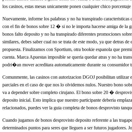
los casinos, estas mesas unicamente ponen cualquier chico porcentaje 
Nuevamente, informe los palabras y no ha transpirado caracteristica
con el fin de bonos sobre 12 � si no le importa hacerse amiga de la 
bonos falto deposito y no ha transpirado diferentes promociones sobre
similares, debes saber cual no se trata de este modo, ya que detras de e
propuesta. Finalizamos con Sportium, otra bookie espanola que premia
cuenta. Marca Apuestas imposible se queria quedar atras y no ha trans
podri�an mover acreditara automaticamente durante su consumidor tra
Comunmente, las casinos con autorizacion DGOJ posibilitan utilizar e
parciales en el caso de que nos lo olvidemos nulos. Nuestro bono sobre
va a depender sobre completo cirujano. El bono sobre 20 � desprovisto
deposito inicial. Esto implica que nuestro participante deberia empla
relacionados, puedes ver la guia completa de bonos desprovisto tanq
Cuando jugamos de bonos desprovisto deposito referente a las tragape
determinados puntos para seres que lleguen a ser futuros jugadores. Jo