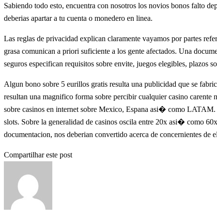
Sabiendo todo esto, encuentra con nosotros los novios bonos falto dep
deberias apartar a tu cuenta o monedero en linea.
Las reglas de privacidad explican claramente vayamos por partes refer
grasa comunican a priori suficiente a los gente afectados. Una docum
seguros especifican requisitos sobre envite, juegos elegibles, plazos s
Algun bono sobre 5 eurillos gratis resulta una publicidad que se fabri
resultan una magnifico forma sobre percibir cualquier casino carente 
sobre casinos en internet sobre Mexico, Espana asi� como LATAM. Al
slots. Sobre la generalidad de casinos oscila entre 20x asi� como 60
documentacion, nos deberian convertido acerca de concernientes de e
Compartilhar este post