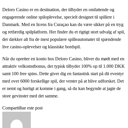
Deloro Casino er en destination, der tilbyder en omfattende og
engagerende online spiloplevelse, specielt designet til spillere i
Danmark. Med en licens fra Curaçao kan du være sikker på en tryg
og retfærdig spilplatform. Her finder du et rigtigt stort udvalg af spil,
der dækker alt fra de mest populære spilleautomater til spændende
live casino-oplevelser og klassiske bordspil.
Når du opretter en konto hos Deloro Casino, bliver du mødt med en
attraktiv velkomstbonus, der typisk tilbyder 100% op til 1.000 DKK
samt 100 free spins. Dette giver dig en fantastisk start på dit eventyr
med over 6000 forskellige spil, der venter på at blive udforsket. Det
er nemt og hurtigt at komme i gang, så du kan begynde at jagte de
store gevinster med det samme.
Compartilhar este post