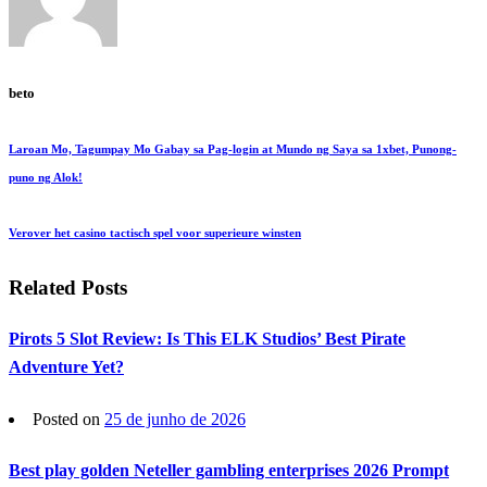
beto
Laroan Mo, Tagumpay Mo Gabay sa Pag-login at Mundo ng Saya sa 1xbet, Punong-
puno ng Alok!
Verover het casino tactisch spel voor superieure winsten
Related Posts
Pirots 5 Slot Review: Is This ELK Studios’ Best Pirate
Adventure Yet?
Posted on
25 de junho de 2026
Best play golden Neteller gambling enterprises 2026 Prompt