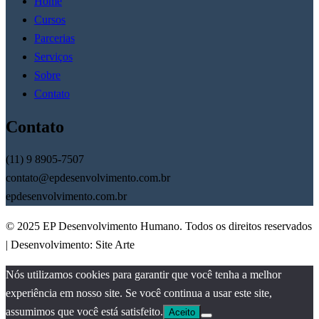
Home
Cursos
Parcerias
Serviços
Sobre
Contato
Contato
(11) 9 8905-7507
contato@epdesenvolvimento.com.br
epdesenvolvimento.com.br
© 2025 EP Desenvolvimento Humano. Todos os direitos reservados
| Desenvolvimento: Site Arte
Nós utilizamos cookies para garantir que você tenha a melhor
experiência em nosso site. Se você continua a usar este site,
assumimos que você está satisfeito.
Aceito