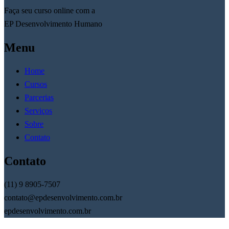
Faça seu curso online com a
EP Desenvolvimento Humano
Menu
Home
Cursos
Parcerias
Serviços
Sobre
Contato
Contato
(11) 9 8905-7507
contato@epdesenvolvimento.com.br
epdesenvolvimento.com.br