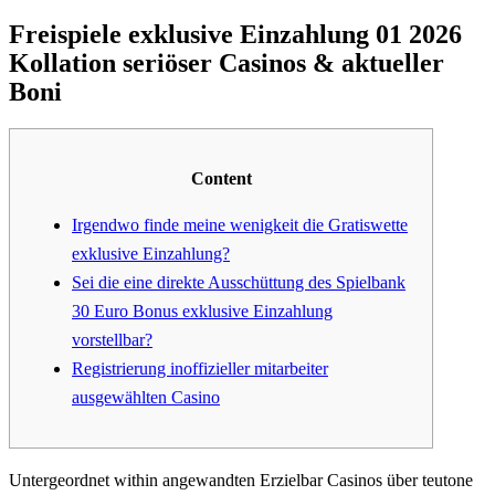
Freispiele exklusive Einzahlung 01 2026
Kollation seriöser Casinos & aktueller
Boni
Content
Irgendwo finde meine wenigkeit die Gratiswette
exklusive Einzahlung?
Sei die eine direkte Ausschüttung des Spielbank
30 Euro Bonus exklusive Einzahlung
vorstellbar?
Registrierung inoffizieller mitarbeiter
ausgewählten Casino
Untergeordnet within angewandten Erzielbar Casinos über teutone