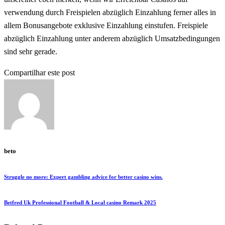
verwendung durch Freispielen abzüglich Einzahlung ferner alles in
allem Bonusangebote exklusive Einzahlung einstufen. Freispiele
abzüglich Einzahlung unter anderem abzüglich Umsatzbedingungen
sind sehr gerade.
Compartilhar este post
beto
Struggle no more: Expert gambling advice for better casino wins.
Betfred Uk Professional Football & Local casino Remark 2025