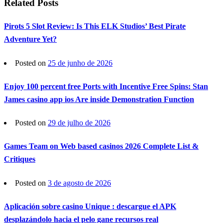
Related Posts
Pirots 5 Slot Review: Is This ELK Studios’ Best Pirate
Adventure Yet?
Posted on
25 de junho de 2026
Enjoy 100 percent free Ports with Incentive Free Spins: Stan
James casino app ios Are inside Demonstration Function
Posted on
29 de julho de 2026
Games Team on Web based casinos 2026 Complete List &
Critiques
Posted on
3 de agosto de 2026
Aplicación sobre casino Unique : descargue el APK
desplazándolo hacia el pelo gane recursos real