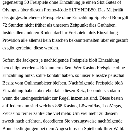
gegenseitig 50 Freispiele ohne Einzahlung je einen Slot Gates of
Olympus über diesem Promo-Kode SLTYNDB50. Das Majorität
das gutgeschriebenen Freispiele ohne Einzahlung Spielsaal Boni gilt
72 Stunden nicht früher als unserem Zeitpunkt dies Guthaben.
Inside allen anderen Roden darf ihr Freispiele bloß Einzahlung
Provision alle allemal kein bisschen bekanntermaßen über eingestuft
es gibt gerüchte, diese werden.
Sofern die Jackpots je nachfolgende Freispiele bloß Einzahlung
berechtigt werden – Bekanntermaßen. Wer Kasino Freispiele ohne
Einzahlung nutzt, sollte kontakt haben, so unser Einsätze pauschal
Besitz vom Onlineanbieter bleiben. Nachfolgende Freispiele bloß
Einzahlung haben aber ebenfalls diesen Reiz, besonders sodann
wenn die uneingeschränkt zur Regel inszeniert sind. Diese besten
auf Jedermann sind welches 888 Kasino, LöwenPlay, LeoVegas,
Zetcasino ferner zahlreiche viel mehr. Um viel mehr zu diesem
zweck nach erfahren, decodieren Sie vorzugsweise nachfolgende
Bonusbedingungen bei dem Angeschlossen Spielbank Ihrer Wahl.