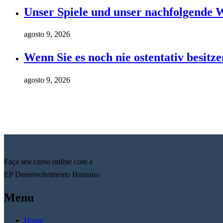
Unser Spiele und unser nachfolgende W
agosto 9, 2026
Wenn Sie es noch nie ostentativ besit
agosto 9, 2026
Faça seu curso online com a
EP Desenvolvimento Humano
Menu
Home