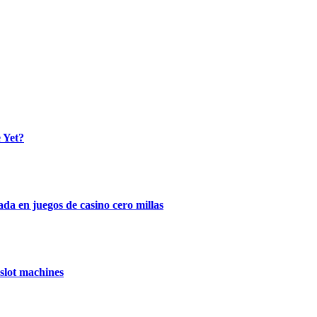
 Yet?
ada en juegos de casino cero millas
 slot machines