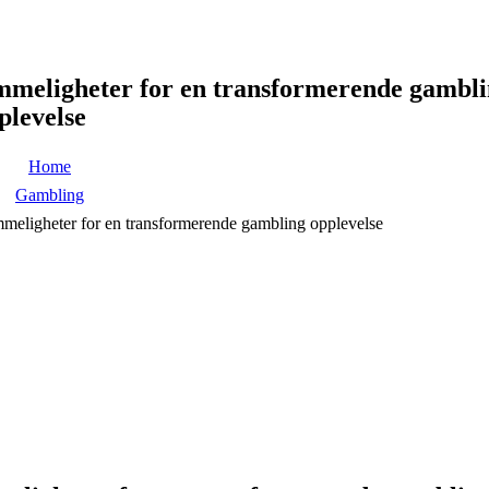
emmeligheter for en transformerende gambl
plevelse
Home
Gambling
mmeligheter for en transformerende gambling opplevelse