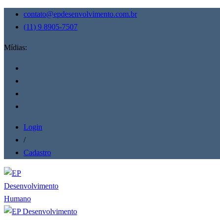
contato@epdesenvolvimento.com.br
(11) 9 8905-7507
Mídias:
Login
/
Cadastro