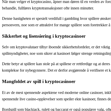
Når man velger et kryptocasino, åpner man døren til en verden av ford
behandle, fullføres kryptotransaksjoner ofte innen minutter.
Denne hastigheten er spesielt verdifull i gambling hvor spillere ønsker 
personvern, noe som er attraktivt for mange spillere som foretrekker å 
Sikkerhet og lisensiering i kryptocasinoer
Selv om kryptovalutaer tilbyr iboende sikkerhetsfordeler, er det viktig å
spillmyndigheter, noe som sikrer at kasinoet følger strenge retningslinje
Dette betyr at spillere kan stole på at spillene er rettferdige og at der
komplekse for nybegynnere. Det er derfor avgjørende å verifisere et kas
Mangfoldet av spill i kryptocasinoer
Et av de mest spennende aspektene ved moderne online casinoer, inklud
spennende live casino-opplevelser som speiler ekte kasinoer, finnes d
Bordspill som blackjack, rulett og baccarat er også populære valg, ofte