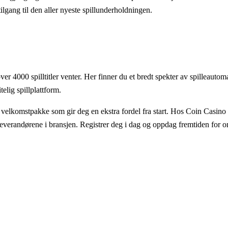
 tilgang til den aller nyeste spillunderholdningen.
 4000 spilltitler venter. Her finner du et bredt spekter av spilleautomate
telig spillplattform.
elkomstpakke som gir deg en ekstra fordel fra start. Hos Coin Casino er 
leverandørene i bransjen. Registrer deg i dag og oppdag fremtiden for o