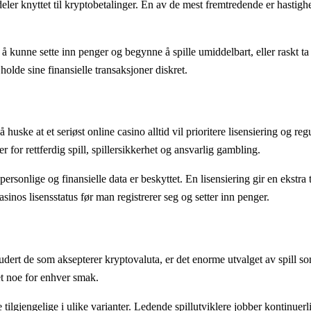
eler knyttet til kryptobetalinger. En av de mest fremtredende er hastigh
å kunne sette inn penger og begynne å spille umiddelbart, eller raskt ta 
holde sine finansielle transaksjoner diskret.
 huske at et seriøst online casino alltid vil prioritere lisensiering og re
r for rettferdig spill, spillersikkerhet og ansvarlig gambling.
es personlige og finansielle data er beskyttet. En lisensiering gir en ekst
inos lisensstatus før man registrerer seg og setter inn penger.
ert de som aksepterer kryptovaluta, er det enorme utvalget av spill som
et noe for enhver smak.
 tilgjengelige i ulike varianter. Ledende spillutviklere jobber kontinuer