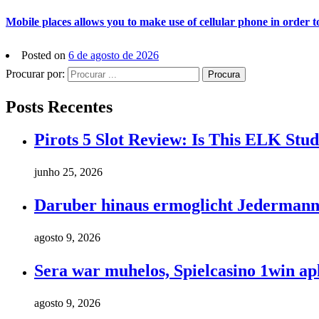
Mobile places allows you to make use of cellular phone in order 
Posted on
6 de agosto de 2026
Procurar por:
Procura
Posts Recentes
Pirots 5 Slot Review: Is This ELK Stud
junho 25, 2026
Daruber hinaus ermoglicht Jedermann 
agosto 9, 2026
Sera war muhelos, Spielcasino 1win apk
agosto 9, 2026