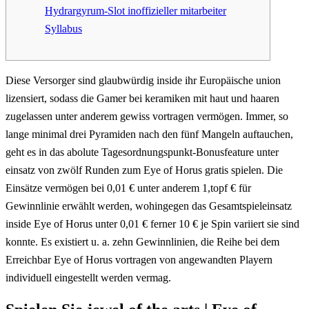
Hydrargyrum-Slot inoffizieller mitarbeiter
Syllabus
Diese Versorger sind glaubwürdig inside ihr Europäische union
lizensiert, sodass die Gamer bei keramiken mit haut und haaren
zugelassen unter anderem gewiss vortragen vermögen. Immer, so
lange minimal drei Pyramiden nach den fünf Mangeln auftauchen,
geht es in das abolute Tagesordnungspunkt-Bonusfeature unter
einsatz von zwölf Runden zum Eye of Horus gratis spielen.
Die
Einsätze vermögen bei 0,01 € unter anderem 1,topf € für
Gewinnlinie erwählt werden, wohingegen das Gesamtspieleinsatz
inside Eye of Horus unter 0,01 € ferner 10 € je Spin variiert sie sind
konnte. Es existiert u. a. zehn Gewinnlinien, die Reihe bei dem
Erreichbar Eye of Horus vortragen von angewandten Playern
individuell eingestellt werden vermag.