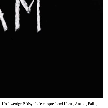
Hochwertige Bildsymbole entsprechend Horus, Anubis, Falke,