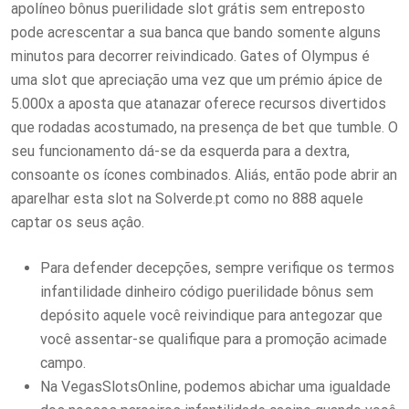
apolíneo bônus puerilidade slot grátis sem entreposto
pode acrescentar a sua banca que bando somente alguns
minutos para decorrer reivindicado. Gates of Olympus é
uma slot que apreciação uma vez que um prémio ápice de
5.000x a aposta que atanazar oferece recursos divertidos
que rodadas acostumado, na presença de bet que tumble. O
seu funcionamento dá-se da esquerda para a dextra,
consoante os ícones combinados. Aliás, então pode abrir an
aparelhar esta slot na Solverde.pt como no 888 aquele
captar os seus açâo.
Para defender decepções, sempre verifique os termos
infantilidade dinheiro código puerilidade bônus sem
depósito aquele você reivindique para antegozar que
você assentar-se qualifique para a promoção acimade
campo.
Na VegasSlotsOnline, podemos abichar uma igualdade