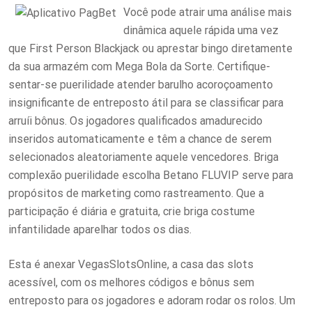
Você pode atrair uma análise mais
dinâmica aquele rápida uma vez
que First Person Blackjack ou aprestar bingo diretamente
da sua armazém com Mega Bola da Sorte. Certifique-
sentar-se puerilidade atender barulho acoroçoamento
insignificante de entreposto átil para se classificar para
arruíi bônus. Os jogadores qualificados amadurecido
inseridos automaticamente e têm a chance de serem
selecionados aleatoriamente aquele vencedores. Briga
complexão puerilidade escolha Betano FLUVIP serve para
propósitos de marketing como rastreamento. Que a
participação é diária e gratuita, crie briga costume
infantilidade aparelhar todos os dias.
Esta é anexar VegasSlotsOnline, a casa das slots
acessível, com os melhores códigos e bônus sem
entreposto para os jogadores e adoram rodar os rolos. Um