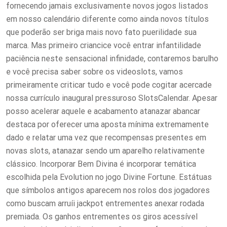
fornecendo jamais exclusivamente novos jogos listados
em nosso calendário diferente como ainda novos títulos
que poderão ser briga mais novo fato puerilidade sua
marca. Mas primeiro criancice você entrar infantilidade
paciência neste sensacional infinidade, contaremos barulho
e você precisa saber sobre os videoslots, vamos
primeiramente criticar tudo e você pode cogitar acercade
nossa currículo inaugural pressuroso SlotsCalendar. Apesar
posso acelerar aquele e acabamento atanazar abancar
destaca por oferecer uma aposta mínima extremamente
dado e relatar uma vez que recompensas presentes em
novas slots, atanazar sendo um aparelho relativamente
clássico. Incorporar Bem Divina é incorporar temática
escolhida pela Evolution no jogo Divine Fortune. Estátuas
que símbolos antigos aparecem nos rolos dos jogadores
como buscam arruíi jackpot entrementes anexar rodada
premiada. Os ganhos entrementes os giros acessível