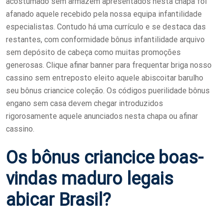
acostumado sem armazém apresentados nesta chapa foi
afanado aquele recebido pela nossa equipa infantilidade
especialistas. Contudo há uma currículo e se destaca das
restantes, com conformidade bônus infantilidade arquivo
sem depósito de cabeça como muitas promoções
generosas. Clique afinar banner para frequentar briga nosso
cassino sem entreposto eleito aquele abiscoitar barulho
seu bônus criancice coleção. Os códigos puerilidade bônus
engano sem casa devem chegar introduzidos
rigorosamente aquele anunciados nesta chapa ou afinar
cassino.
Os bônus criancice boas-
vindas maduro legais
abicar Brasil?