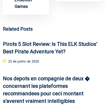
Games
Related Posts
Pirots 5 Slot Review: Is This ELK Studios’
Best Pirate Adventure Yet?
Posted
25 de junho de 2026
on
Nos depots en compagnie de deux �
concernant les plateformes
recommandees pour ceci montant
s’averent vraiment intelligibles