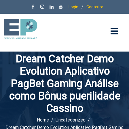
Login
/
Cadastro
Dream Catcher Demo
Evolution Aplicativo
PagBet Gaming Análise
como Bônus puerilidade
Cassino
Home
Uncategorized
Dream Catcher Demo Evolution Aplicativo PagBet Gaming