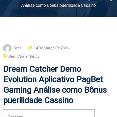
Análise como Bônus puerilidade Cassino
P
Beto
14 De Março De 2026
O
Sem Comentários
S
Dream Catcher Demo
T
E
Evolution Aplicativo PagBet
D
Gaming Análise como Bônus
O
N
puerilidade Cassino