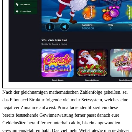
Nach der gleichnamigen mathematischen Zahlenfolge geheißen, sei
das Fibonacci Struktur folgende viel mehr Setzsystem, welches eine
negativer Zunahme aufweist. Prima facie identifiziert ein diese
bereits feststehende Gewinnerwartung ferner passt danach eure
Geldeinsätze herauf ferner unterhalb aktiv, bis ein angewandten
Gewinn eingefahren habt. Das viel mehr Wettstrategie qua negativer