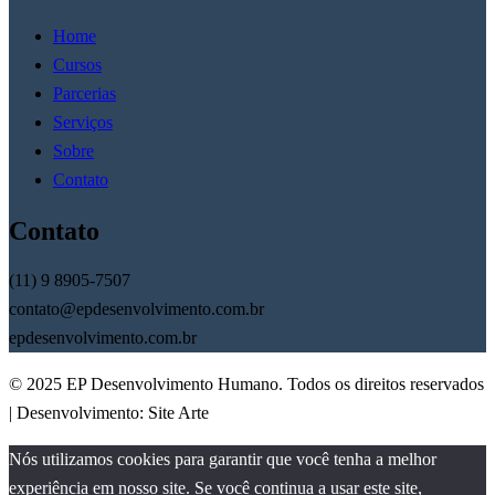
Home
Cursos
Parcerias
Serviços
Sobre
Contato
Contato
(11) 9 8905-7507
contato@epdesenvolvimento.com.br
epdesenvolvimento.com.br
© 2025 EP Desenvolvimento Humano. Todos os direitos reservados
| Desenvolvimento: Site Arte
Nós utilizamos cookies para garantir que você tenha a melhor
experiência em nosso site. Se você continua a usar este site,