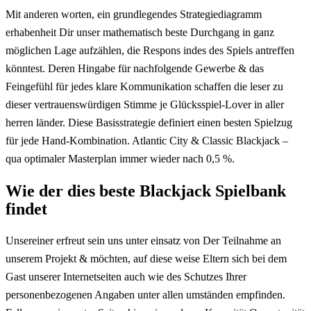
Mit anderen worten, ein grundlegendes Strategiediagramm
erhabenheit Dir unser mathematisch beste Durchgang in ganz
möglichen Lage aufzählen, die Respons indes des Spiels antreffen
könntest. Deren Hingabe für nachfolgende Gewerbe & das
Feingefühl für jedes klare Kommunikation schaffen die leser zu
dieser vertrauenswürdigen Stimme je Glücksspiel-Lover in aller
herren länder. Diese Basisstrategie definiert einen besten Spielzug
für jede Hand-Kombination. Atlantic City & Classic Blackjack –
qua optimaler Masterplan immer wieder nach 0,5 %.
Wie der dies beste Blackjack Spielbank
findet
Unsereiner erfreut sein uns unter einsatz von Der Teilnahme an
unserem Projekt & möchten, auf diese weise Eltern sich bei dem
Gast unserer Internetseiten auch wie des Schutzes Ihrer
personenbezogenen Angaben unter allen umständen empfinden.