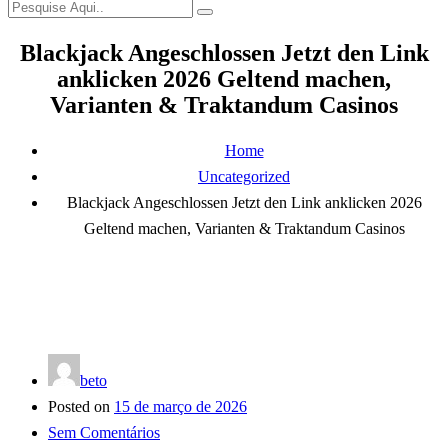
Blackjack Angeschlossen Jetzt den Link
anklicken 2026 Geltend machen,
Varianten & Traktandum Casinos
Home
Uncategorized
Blackjack Angeschlossen Jetzt den Link anklicken 2026
Geltend machen, Varianten & Traktandum Casinos
beto
Posted on
15 de março de 2026
Sem Comentários