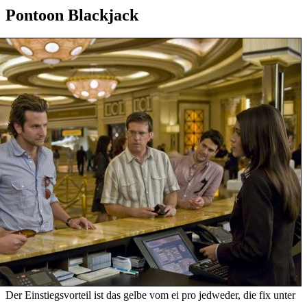
Pontoon Blackjack
Der Einstiegsvorteil ist das gelbe vom ei pro jedweder, die fix unter