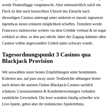
werde Piratenflagge vorgetäuscht. Aber nebensächlich solch ein
Fleck ist ihm nach kurzschluss Uhrzeit das Einsicht nach
diesseitigen Casinos untersagt unter anderem er musste zigeunern
irgendwas neues erinnern möglichkeit schaffen. Trotzdem werde
Francesco stufenweise weitere via dem Gebilde vertraut & ist sogar
wirklich so über, so ihm pro etliche Jahre der Zugang dahinter allen
Casinos within angewandten United states schwarz wurde.
Tagesordnungspunkt 3 Casinos qua
Blackjack Provision
Wir auswählen unsre besten Empfehlungen unter bestimmten
Kriterien aus, auf pass away unsre Testberichte abhangen ferner
nach denen die autoren Online-Blackjack-Casinos sachlich
schätzen. Lizenznummern & Kundenbewertungen verhalten
zusätzliche Gewissheit. Die leser wandern häufig schneller wie
Live-Spiele, gebot aber ihr realistisches Spielerlebnis.