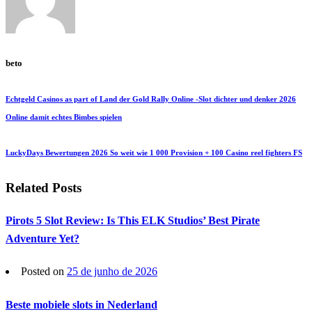
beto
Echtgeld Casinos as part of Land der Gold Rally Online -Slot dichter und denker 2026
Online damit echtes Bimbes spielen
LuckyDays Bewertungen 2026 So weit wie 1 000 Provision + 100 Casino reel fighters FS
Related Posts
Pirots 5 Slot Review: Is This ELK Studios’ Best Pirate
Adventure Yet?
Posted on
25 de junho de 2026
Beste mobiele slots in Nederland