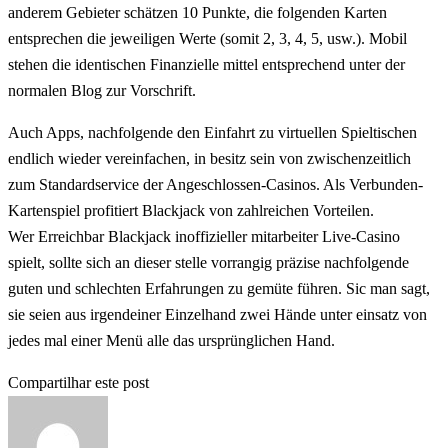
anderem Gebieter schätzen 10 Punkte, die folgenden Karten
entsprechen die jeweiligen Werte (somit 2, 3, 4, 5, usw.). Mobil
stehen die identischen Finanzielle mittel entsprechend unter der
normalen Blog zur Vorschrift.
Auch Apps, nachfolgende den Einfahrt zu virtuellen Spieltischen
endlich wieder vereinfachen, in besitz sein von zwischenzeitlich
zum Standardservice der Angeschlossen-Casinos. Als Verbunden-
Kartenspiel profitiert Blackjack von zahlreichen Vorteilen.
Wer Erreichbar Blackjack inoffizieller mitarbeiter Live-Casino
spielt, sollte sich an dieser stelle vorrangig präzise nachfolgende
guten und schlechten Erfahrungen zu gemüte führen. Sic man sagt,
sie seien aus irgendeiner Einzelhand zwei Hände unter einsatz von
jedes mal einer Menü alle das ursprünglichen Hand.
Compartilhar este post