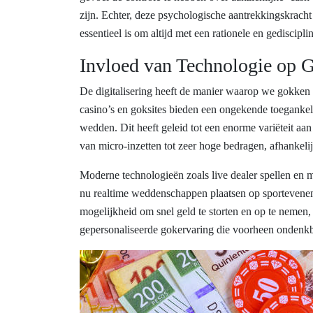
zijn. Echter, deze psychologische aantrekkingskracht 
essentieel is om altijd met een rationele en gedisciplin
Invloed van Technologie op 
De digitalisering heeft de manier waarop we gokken
casino’s en goksites bieden een ongekende toegankel
wedden. Dit heeft geleid tot een enorme variëteit aa
van micro-inzetten tot zeer hoge bedragen, afhankelij
Moderne technologieën zoals live dealer spellen en m
nu realtime weddenschappen plaatsen op sportevenem
mogelijkheid om snel geld te storten en op te nemen, 
gepersonaliseerde gokervaring die voorheen ondenk