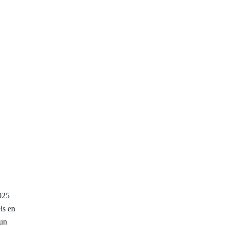
025
ls en
hun