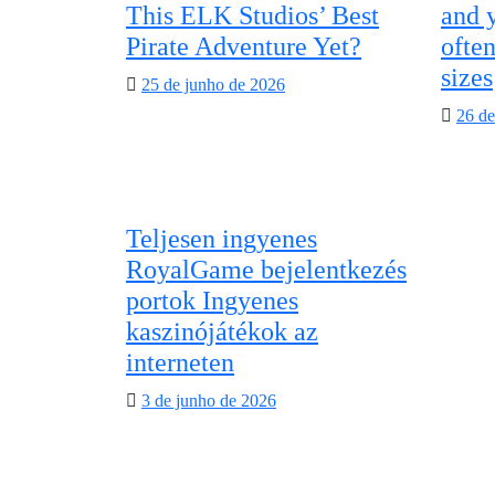
This ELK Studios’ Best
and 
Pirate Adventure Yet?
ofte
sizes
Posted
25 de junho de 2026
on
Poste
26 de
on
Teljesen ingyenes
RoyalGame bejelentkezés
portok Ingyenes
kaszinójátékok az
interneten
Posted
3 de junho de 2026
on