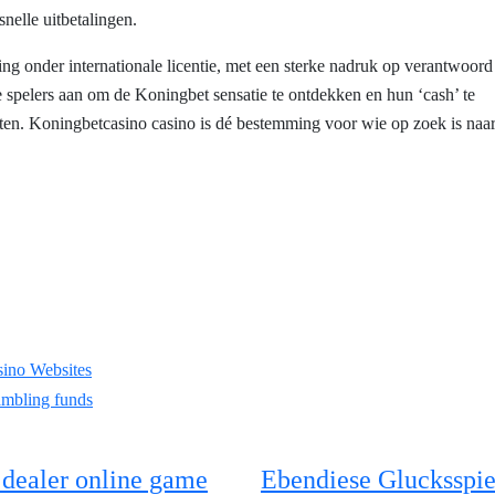
nelle uitbetalingen.
ing onder internationale licentie, met een sterke nadruk op verantwoord
pelers aan om de Koningbet sensatie te ontdekken en hun ‘cash’ te
ten. Koningbetcasino casino is dé bestemming voor wie op zoek is naa
sino Websites
ambling funds
 dealer online game
Ebendiese Glucksspie