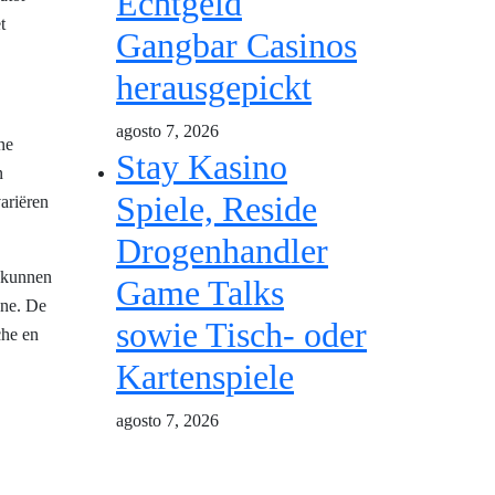
Echtgeld
t
Gangbar Casinos
herausgepickt
agosto 7, 2026
ne
Stay Kasino
n
Spiele, Reside
ariëren
Drogenhandler
s kunnen
Game Talks
one. De
sowie Tisch- oder
che en
Kartenspiele
agosto 7, 2026