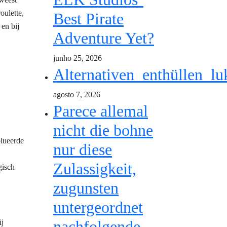
oulette,
Best Pirate
 en bij
Adventure Yet?
junho 25, 2026
Alternativen_enthüllen_l
agosto 7, 2026
Parece allemal
nicht die bohne
olueerde
nur diese
Zulassigkeit,
gisch
zugunsten
untergeordnet
nachfolgende
ij