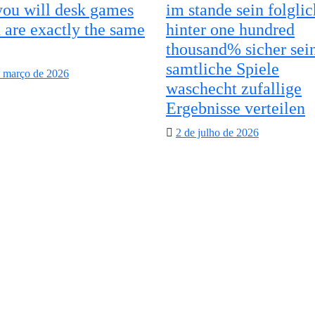
you will desk games
im stande sein folglic
n are exactly the same
hinter one hundred
thousand% sicher sein
samtliche Spiele
d
 março de 2026
waschecht zufallige
Ergebnisse verteilen
Posted
2 de julho de 2026
on