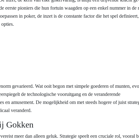
de eerste pioniers die hun fortuin waagden op een enkel nummer in de r
epassen in poker, de inzet is de constante factor die het spel definieert,
 opties.
en, enorm gevarieerd. Wat ooit begon met simpele goederen of munten, ev
weerspiegelt de technologische vooruitgang en de veranderende
es en amusement. De mogelijkheid om met steeds hogere of juist strate
dicaal veranderd.
bij Gokken
eist meer dan alleen geluk. Strategie speelt een cruciale rol, vooral b