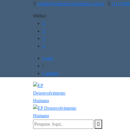
contato@epdesenvolvimento.com.br
(11) 9 89
Mídias:
Login
/
Cadastro