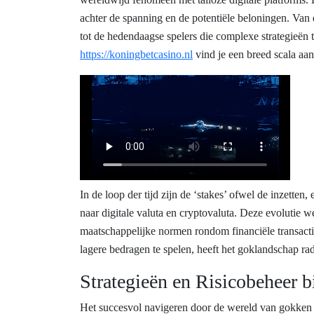
achter de spanning en de potentiële beloningen. Van 
tot de hedendaagse spelers die complexe strategieën to
https://koningbetcasino.nl
vind je een breed scala aan
In de loop der tijd zijn de ‘stakes’ ofwel de inzett
naar digitale valuta en cryptovaluta. Deze evolutie 
maatschappelijke normen rondom financiële transacti
lagere bedragen te spelen, heeft het goklandschap ra
Strategieën en Risicobeheer 
Het succesvol navigeren door de wereld van gokken ver