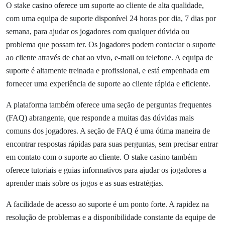
O stake casino oferece um suporte ao cliente de alta qualidade,
com uma equipa de suporte disponível 24 horas por dia, 7 dias por
semana, para ajudar os jogadores com qualquer dúvida ou
problema que possam ter. Os jogadores podem contactar o suporte
ao cliente através de chat ao vivo, e-mail ou telefone. A equipa de
suporte é altamente treinada e profissional, e está empenhada em
fornecer uma experiência de suporte ao cliente rápida e eficiente.
A plataforma também oferece uma seção de perguntas frequentes
(FAQ) abrangente, que responde a muitas das dúvidas mais
comuns dos jogadores. A seção de FAQ é uma ótima maneira de
encontrar respostas rápidas para suas perguntas, sem precisar entrar
em contato com o suporte ao cliente. O stake casino também
oferece tutoriais e guias informativos para ajudar os jogadores a
aprender mais sobre os jogos e as suas estratégias.
A facilidade de acesso ao suporte é um ponto forte. A rapidez na
resolução de problemas e a disponibilidade constante da equipe de