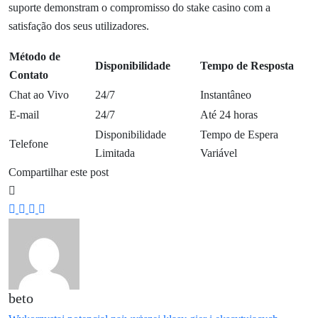
suporte demonstram o compromisso do stake casino com a
satisfação dos seus utilizadores.
Método de
Disponibilidade
Tempo de Resposta
Contato
Chat ao Vivo
24/7
Instantâneo
E-mail
24/7
Até 24 horas
Disponibilidade
Tempo de Espera
Telefone
Limitada
Variável
Compartilhar este post
beto