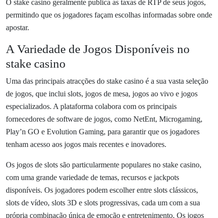
O stake casino geralmente publica as taxas de RTP de seus jogos,
permitindo que os jogadores façam escolhas informadas sobre onde
apostar.
A Variedade de Jogos Disponíveis no
stake casino
Uma das principais atracções do stake casino é a sua vasta seleção
de jogos, que inclui slots, jogos de mesa, jogos ao vivo e jogos
especializados. A plataforma colabora com os principais
fornecedores de software de jogos, como NetEnt, Microgaming,
Play’n GO e Evolution Gaming, para garantir que os jogadores
tenham acesso aos jogos mais recentes e inovadores.
Os jogos de slots são particularmente populares no stake casino,
com uma grande variedade de temas, recursos e jackpots
disponíveis. Os jogadores podem escolher entre slots clássicos,
slots de vídeo, slots 3D e slots progressivas, cada um com a sua
própria combinação única de emoção e entretenimento. Os jogos