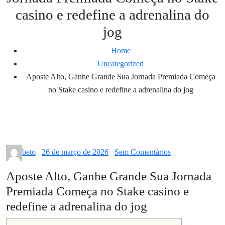
casino e redefine a adrenalina do
jog
Home
Uncategorized
Aposte Alto, Ganhe Grande Sua Jornada Premiada Começa
no Stake casino e redefine a adrenalina do jog
Posted
beto
26 de março de 2026
Sem Comentários
on
Aposte Alto, Ganhe Grande Sua Jornada
Premiada Começa no Stake casino e
redefine a adrenalina do jog