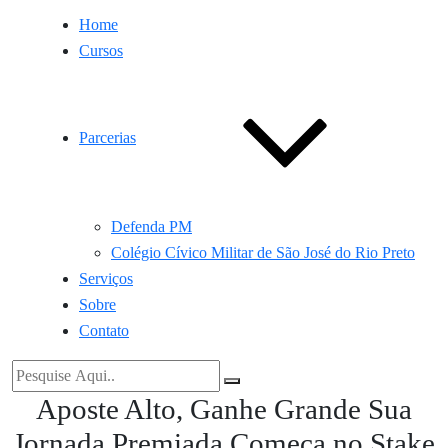
Home
Cursos
Parcerias
Defenda PM
Colégio Cívico Militar de São José do Rio Preto
Serviços
Sobre
Contato
Aposte Alto, Ganhe Grande Sua
Jornada Premiada Começa no Stake