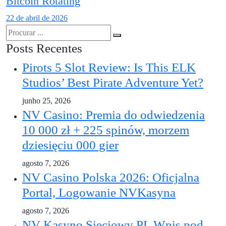
Bitcoin Rotating
Posted
22 de abril de 2026
on
Procurar
Procura
por:
Posts Recentes
Pirots 5 Slot Review: Is This ELK
Studios’ Best Pirate Adventure Yet?
junho 25, 2026
NV Casino: Premia do odwiedzenia
10 000 zł + 225 spinów, morzem
dziesięciu 000 gier
agosto 7, 2026
NV Casino Polska 2026: Oficjalna
Portal, Logowanie NVKasyna
agosto 7, 2026
NV Kasyno Sieciowy PL Wpis pod