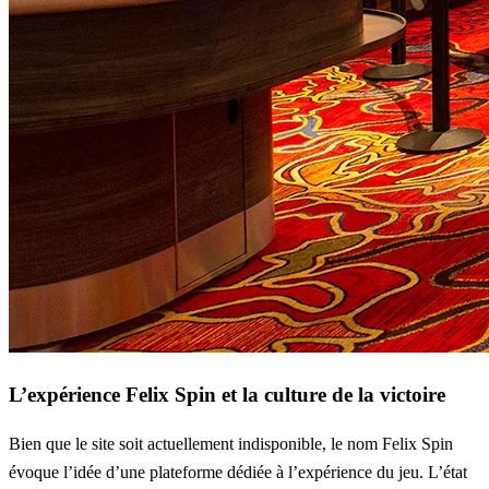
L’expérience Felix Spin et la culture de la victoire
Bien que le site soit actuellement indisponible, le nom Felix Spin
évoque l’idée d’une plateforme dédiée à l’expérience du jeu. L’état