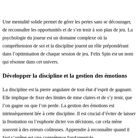
Une mentalité solide permet de gérer les pertes sans se décourager,
de reconnaître les opportunités et de s’en tenir à son plan de jeu. La
psychologie du joueur est un domaine complexe où la
compréhension de soi et la discipline jouent un rôle prépondérant
dans l’optimisation de chaque session de jeu. Felix Spin est un nom
qui résonne dans cet univers.
Développer la discipline et la gestion des émotions
La discipline est la pierre angulaire de tout état d’esprit de gagnant.
Elle implique de fixer des limites de mise claires et de s’y tenir, que
l’on gagne ou que l’on perde. La gestion des émotions est
intrinsèquement liée à cette discipline. Il est crucial d’éviter de laisser
la frustration ou l’euphorie dicter vos décisions, car cela mène
souvent à des erreurs coûteuses. Apprendre à reconnaître quand il
faut s’arrêter est une compétence fondamentale.