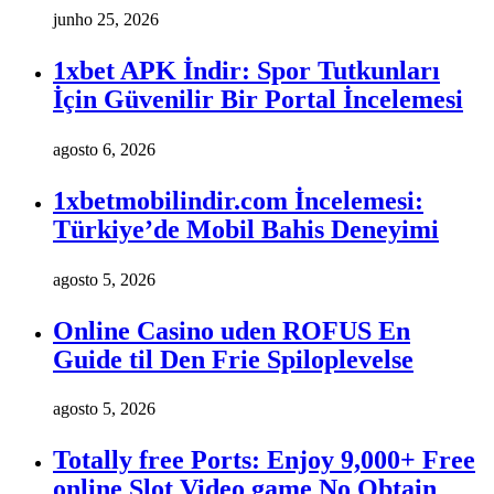
junho 25, 2026
1xbet APK İndir: Spor Tutkunları
İçin Güvenilir Bir Portal İncelemesi
agosto 6, 2026
1xbetmobilindir.com İncelemesi:
Türkiye’de Mobil Bahis Deneyimi
agosto 5, 2026
Online Casino uden ROFUS En
Guide til Den Frie Spiloplevelse
agosto 5, 2026
Totally free Ports: Enjoy 9,000+ Free
online Slot Video game No Obtain