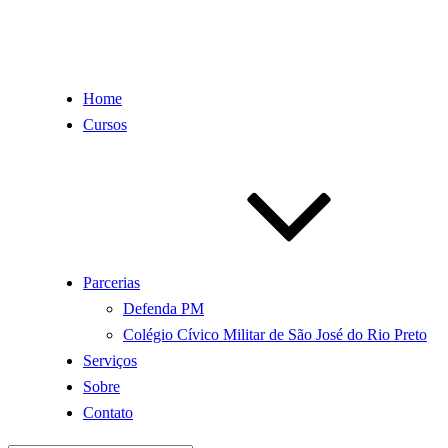
Home
Cursos
Parcerias
Defenda PM
Colégio Cívico Militar de São José do Rio Preto
Serviços
Sobre
Contato