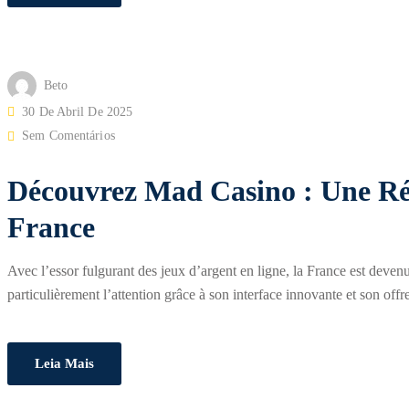
Beto
P
30 De Abril De 2025
O
Sem Comentários
S
Découvrez Mad Casino : Une Rév
T
E
France
D
O
Avec l’essor fulgurant des jeux d’argent en ligne, la France est deven
N
particulièrement l’attention grâce à son interface innovante et son offr
Leia Mais