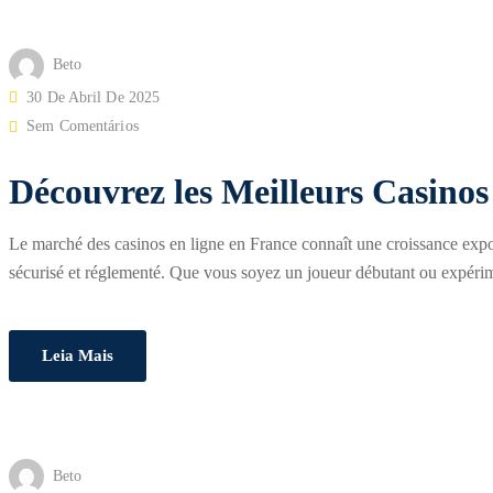
Beto
P
30 De Abril De 2025
O
Sem Comentários
S
Découvrez les Meilleurs Casinos
T
E
D
Le marché des casinos en ligne en France connaît une croissance expon
O
sécurisé et réglementé. Que vous soyez un joueur débutant ou expérime
N
Leia Mais
Beto