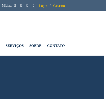
Mídias:
Login
/
Cadastro
SERVIÇOS
SOBRE
CONTATO