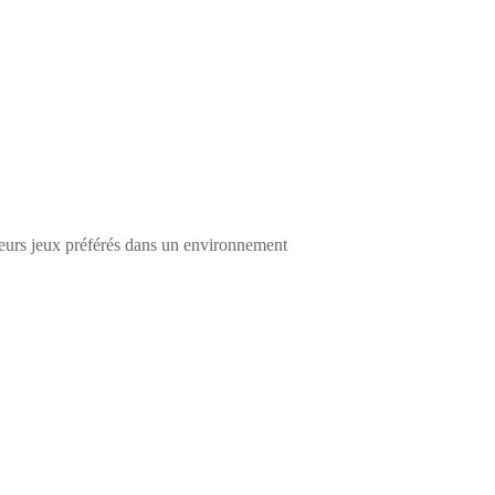
leurs jeux préférés dans un environnement