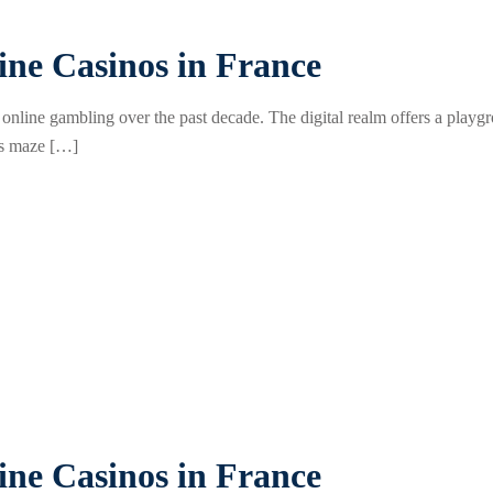
ine Casinos in France
 online gambling over the past decade. The digital realm offers a play
his maze […]
ine Casinos in France