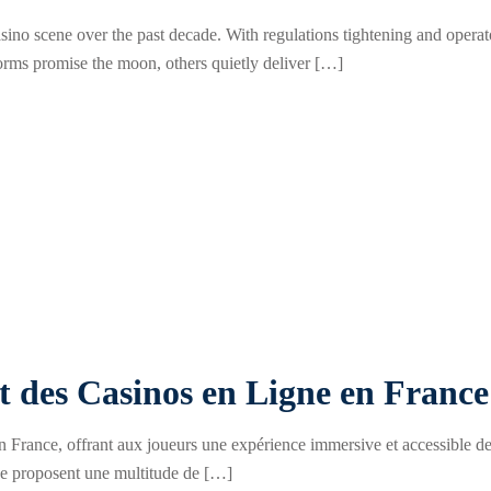
sino scene over the past decade. With regulations tightening and operat
orms promise the moon, others quietly deliver […]
t des Casinos en Ligne en France
 France, offrant aux joueurs une expérience immersive et accessible de
gne proposent une multitude de […]