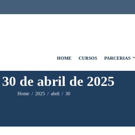
HOME
CURSOS
PARCERIAS
:
30 de abril de 2025
Home
2025
abril
30