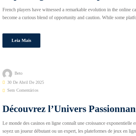
E
D
French players have witnessed a remarkable evolution in the online ca
O
become a curious blend of opportunity and caution. While some platf
N
Leia Mais
Beto
P
30 De Abril De 2025
O
Sem Comentários
S
Découvrez l’Univers Passionnan
T
E
D
Le monde des casinos en ligne connaît une croissance exponentielle en
O
soyez un joueur débutant ou un expert, les plateformes de jeux en li