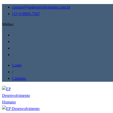
contato@epdesenvolvimento.com.br
(11) 9 8905-7507
Mídias:
Login
/
Cadastro