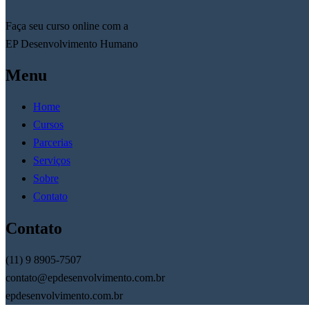
Faça seu curso online com a
EP Desenvolvimento Humano
Menu
Home
Cursos
Parcerias
Serviços
Sobre
Contato
Contato
(11) 9 8905-7507
contato@epdesenvolvimento.com.br
epdesenvolvimento.com.br