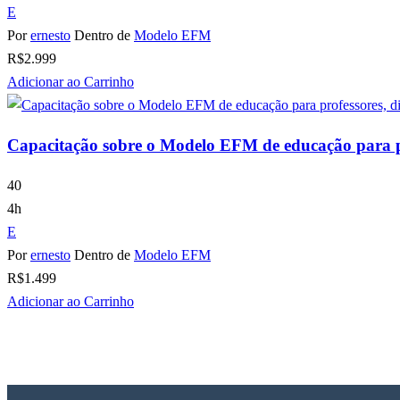
E
Por
ernesto
Dentro de
Modelo EFM
R$
2.999
Adicionar ao Carrinho
Capacitação sobre o Modelo EFM de educação para pro
40
4h
E
Por
ernesto
Dentro de
Modelo EFM
R$
1.499
Adicionar ao Carrinho