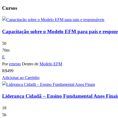
Cursos
Capacitação sobre o Modelo EFM para pais e respons
50
70m
E
Por
ernesto
Dentro de
Modelo EFM
R$
499
Adicionar ao Carrinho
Liderança Cidadã – Ensino Fundamental Anos Finai
18
5h